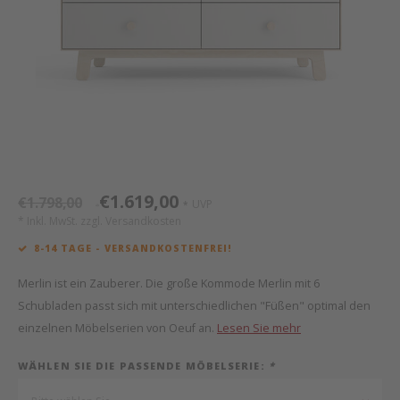
Mathy by Bols
Himm
Monte
Auf- 
Camp 
Spiel
Leand
Kisse
WOOKIDS
Spiel
Latte
Schre
Stillk
Texti
Zube
Moll
Bette
Aller
Kisse
Schla
Lifet
New Sanders Fanny
Matr
3D Ra
€1.619,00
€1.798,00
UVP
*
*
we are bitte
Bettl
* Inkl. MwSt. zzgl.
Versandkosten
8-14 TAGE - VERSANDKOSTENFREI!
Pure Position
Zube
Merlin ist ein Zauberer. Die große Kommode Merlin mit 6
POPTOP Schreibtisch
Wood 
Schubladen passt sich mit unterschiedlichen "Füßen" optimal den
einzelnen Möbelserien von Oeuf an.
Lesen Sie mehr
Richard Lampert / Eiermann
Servi
WÄHLEN SIE DIE PASSENDE MÖBELSERIE:
*
Charlie Crane