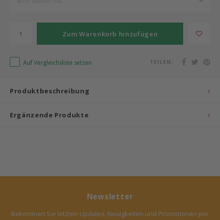
Bitte wählen Sie...
Bermbach Handcrafted
Zum Warenkorb hinzufügen
Müller Möbelwerkstätten
Auf Vergleichsliste setzen
TEILEN:
Moizi
Produktbeschreibung
Lorena Canals
Ergänzende Produkte
Träumeland
Sebra
FLEXA
KAS Kopenhagen
Newsletter
Bekommen Sie letzten Updates, Neuigkeiten und Promotionen per