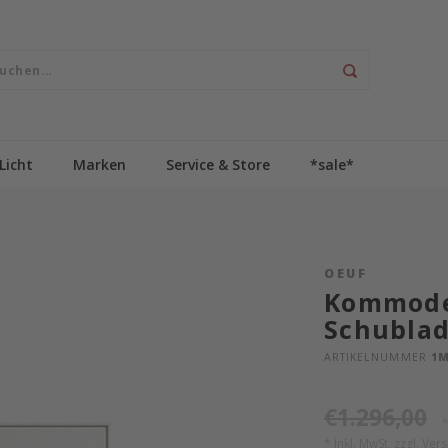
Licht
Marken
Service & Store
*sale*
OEUF
Kommode 
Schubla
ARTIKELNUMMER
1M
€1.296,00
*
* Inkl. MwSt. zzgl.
Ver