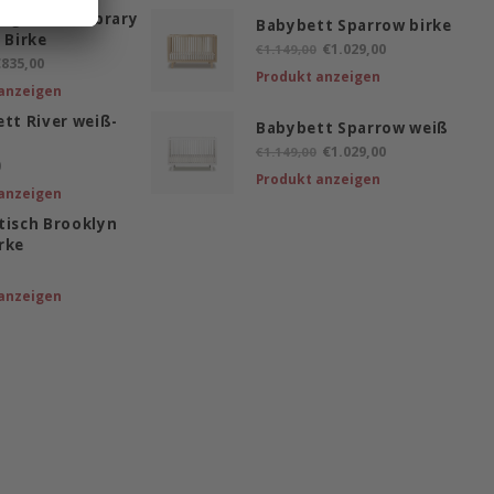
egal Mini Library
Babybett Sparrow birke
 Birke
€1.029,00
€1.149,00
835,00
Produkt anzeigen
anzeigen
ett River weiß-
Babybett Sparrow weiß
€1.029,00
€1.149,00
0
Produkt anzeigen
anzeigen
tisch Brooklyn
rke
anzeigen