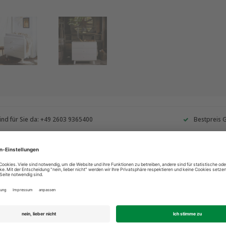
ind für Sie da: +49 2603 9365400
Bestpreis 
Ergänzende
Kleider
weiß-Bi
n einem Zuhause Ruhe und Ordnung zu
€1.459,00
Produkt 
en, wie sie praktisch sind.