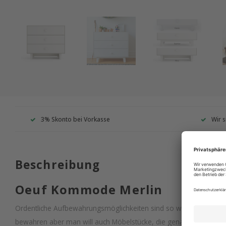
3% Skonto bei Vorkasse
Wir s
Beschreibung
Oeuf Kommode Merlin
Ordentliche Aufbewahrungsmöglichkeiten sind so wichtig, um i
bewahren aber man will auch Möbelstücke, die genauso gut ausseh