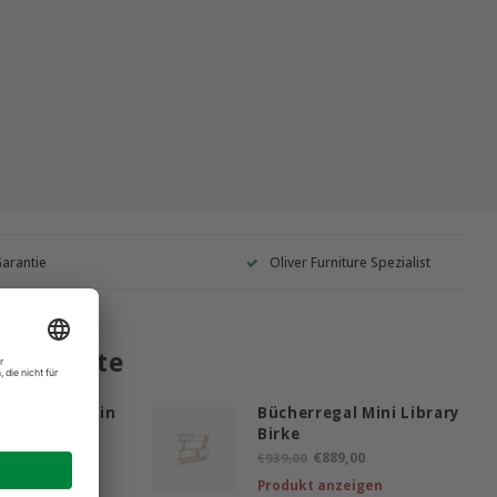
Garantie
Oliver Furniture Spezialist
 Produkte
schrank Merlin
Bücherregal Mini Library
rke
Birke
€1.330,00
€889,00
€939,00
anzeigen
Produkt anzeigen