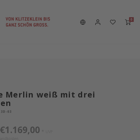
0
Merlin weiß mit drei
den
3D-03
€1.169,00
*
UVP
sandkosten