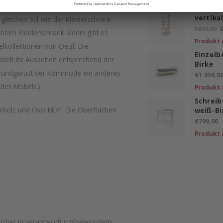
Bücherr
vertikal
gleichen Stil wie der Kleiderschrank
€
€879,00
 beim Kleiderschrank Merlin gibt es
Produkt 
kollektionen von Oeuf. Die
Einzelb
elt ihr Aussehen entsprechend der
Birke
 Grundgerüst der Kommode ein anderes.
€1.059,0
 des Möbels.)
Produkt 
Schreib
errholz und Öko-MDF. Die Oberflächen
weiß-Bi
€799,00
Produkt 
 sicher in verantwortungsbewusstem