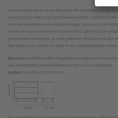
Die Kommode Merlin ist ein Allrounder der Extraklasse. Er hat den 
und ist mit drei oder sechs Schubladen erhältlich. Und ebenso wie
mehrere verschiedene Grundausführungen, passend zu den Möbel
Kommode macht damit ihrem Namen Merlin alle Ehre und verwand
gewünschten Möbelserie. (Je nach gewählter Möbelserie ist das
Dies äußert sich optisch vor allem in den unterschiedlichen Füßen
Material:
umweltfreundlich hergestellt aus baltischem Birkensp
sind schadstofffrei, wasserbasiert und frei von Lösungsmitteln.
Größe:
94 x 50cm, 84,5cm hoch
Im Lieferumfang ist die Kommode, wie beschrieben, zerlegt und