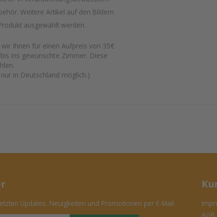
ehör. Weitere Artikel auf den Bildern
Produkt ausgewählt werden.
ir Ihnen für einen Aufpreis von 35€
bis ins gewünschte Zimmer. Diese
hlen.
nur in Deutschland möglich.)
er
Ku
tzten Updates, Neuigkeiten und Promotionen per E-Mail
Impr
AGB