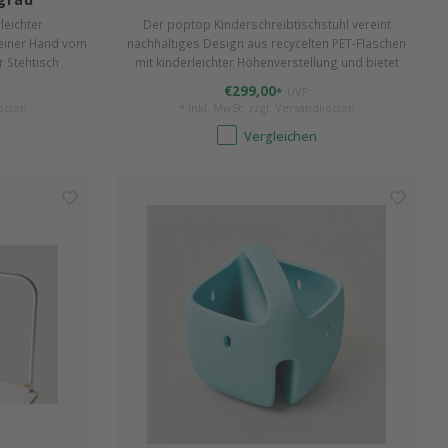
leichter
Der poptop Kinderschreibtischstuhl vereint
 einer Hand vom
nachhaltiges Design aus recycelten PET-Flaschen
r Stehtisch
mit kinderleichter Höhenverstellung und bietet
beitsplatte 115
maximale Bewegungsfreiheit. 31-44,5 cm Sitzhöhe.
€299,00
*
UVP
osten
* Inkl. MwSt. zzgl.
Versandkosten
Vergleichen