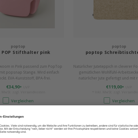
poptop
poptop
POP Stifthalter pink
poptop Schreibtischt
on woom in Pink passend zum PopTop
Natürlicher Juteteppich in cleverer F
 mit popsnap Stange. Wird einfach
gemütlichen Wohlfühl-Arbeitseck
ckt. EVA-Kunststoff, BPA-frei.
natürlicher Jute gefertigt und mit
Belag ausgestattet, bleibt er sich
€34,90
€119,00
*
UVP
*
UVP
Stelle.
l. MwSt. zzgl.
Versandkosten
* Inkl. MwSt. zzgl.
Versandk
Vergleichen
Vergleichen