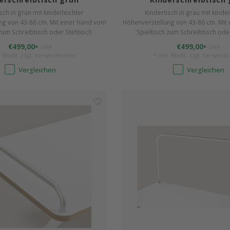
sch in grün mit kinderleichter
Kindertisch in grau mit kinder
ng von 43-86 cm. Mit einer Hand vom
Höhenverstellung von 43-86 cm. Mit
 zum Schreibtisch oder Stehtisch
Spieltisch zum Schreibtisch ode
 strapazierfähiger Arbeitsplatte 115
angepasst. Mit strapazierfähiger Ar
€499,00
€499,00
*
UVP
*
UVP
x 65 cm.
x 65 cm.
l. MwSt. zzgl.
Versandkosten
* Inkl. MwSt. zzgl.
Versandk
Vergleichen
Vergleichen