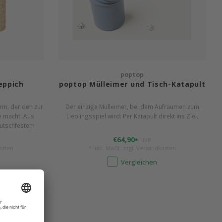
poptop
eppich
poptop Mülleimer und Tisch-Katapult
orm, der den zur
Der einzige Mülleimer, bei dem Aufräumen zum
e macht. Aus
Lieblingsspiel wird: Per Katapult direkt ins Ziel.
 rutschfestem
er an Ort und
€64,90
*
UVP
osten
* Inkl. MwSt. zzgl.
Versandkosten
Vergleichen