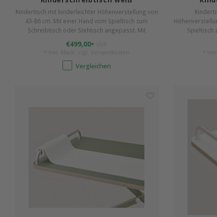
Kindertisch mit kinderleichter Höhenverstellung von
Kinderti
43-86 cm. Mit einer Hand vom Spieltisch zum
Höhenverstellu
Schreibtisch oder Stehtisch angepasst. Mit
Spieltisch
strapazierfähiger Arbeitsplatte 115 x 65 cm. In
angepasst. Mit
€499,00
*
UVP
Farbe weiß.
* Inkl. MwSt. zzgl.
Versandkosten
* Ink
Vergleichen