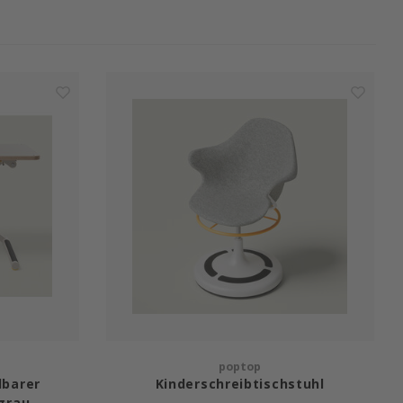
poptop
lbarer
Kinderschreibtischstuhl
 grau