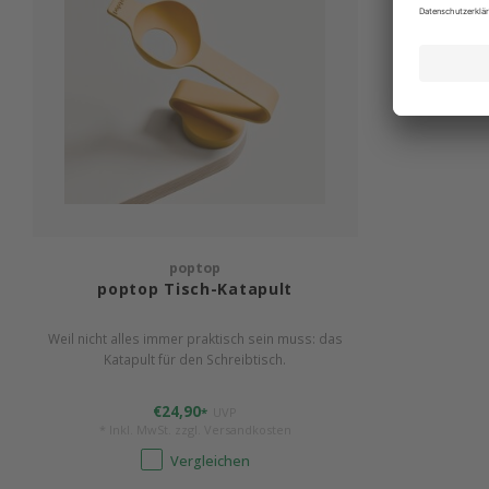
poptop
poptop Tisch-Katapult
Weil nicht alles immer praktisch sein muss: das
Katapult für den Schreibtisch.
€24,90
*
UVP
* Inkl. MwSt. zzgl.
Versandkosten
Vergleichen