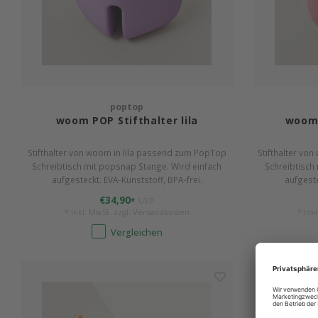
poptop
woom POP Stifthalter lila
woom 
Stifthalter von woom in lila passend zum PopTop
Stifthalter v
Schreibtisch mit popsnap Stange. Wird einfach
Schreibtisch
aufgesteckt. EVA-Kunststoff, BPA-frei.
aufgeste
€34,90
*
UVP
* Inkl. MwSt. zzgl.
Versandkosten
* Ink
Vergleichen