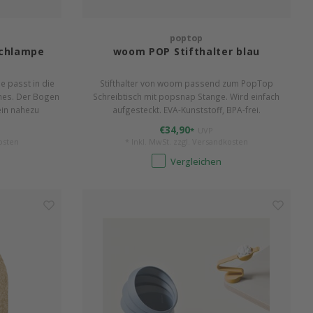
poptop
schlampe
woom POP Stifthalter blau
 passt in die
Stifthalter von woom passend zum PopTop
hes. Der Bogen
Schreibtisch mit popsnap Stange. Wird einfach
ein nahezu
aufgesteckt. EVA-Kunststoff, BPA-frei.
ter. 22 W / 12 V
€34,90
*
UVP
osten
* Inkl. MwSt. zzgl.
Versandkosten
Vergleichen