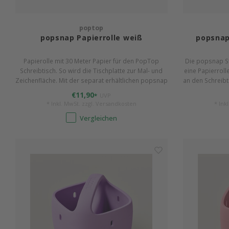
poptop
popsnap Papierrolle weiß
popsnap
Papierolle mit 30 Meter Papier für den PopTop
Die popsnap S
Schreibtisch. So wird die Tischplatte zur Mal- und
eine Papierrolle
Zeichenfläche. Mit der separat erhältlichen popsnap
an den Schreibt
Stange leicht zu befestigen. 80g Qualität in weiß.
Löcher de
€11,90
*
UVP
* Inkl. MwSt. zzgl.
Versandkosten
* Ink
Vergleichen