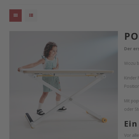
PO
Der er
Wozu br
Kinder 
Positio
Mit pop
oder St
Ein
Vor all