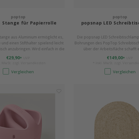
poptop
poptop
 Stange für Papierrolle
popsnap LED Schreibti
tange aus Aluminium ermöglicht es,
Die popsnap LED Schreibtischlampe
 und einen Stifthalter spielend leicht
Bohrungen des PopTop Schreibtisc
isch anzubringen. Wird einfach in die
über der Arbeitsfläche schafft 
s PopTop Tisches eingesteckt.
schattenfreies Arbeiten. Mit Handyhal
€29,90
€149,00
*
UVP
*
UVP
/ 720 Lumen/m.
l. MwSt. zzgl.
Versandkosten
* Inkl. MwSt. zzgl.
Versandk
Vergleichen
Vergleichen