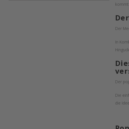
kommt B
Der
Der Mec
In Komb
Hinguc
Die
ver
Der pop
Die ein
die Ide
Pop