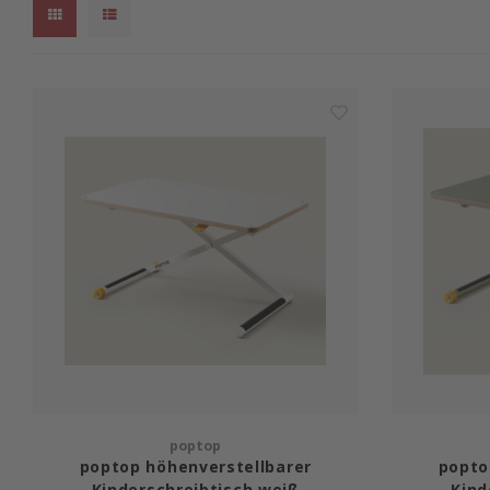
poptop
poptop höhenverstellbarer
popto
Kinderschreibtisch weiß
Kind