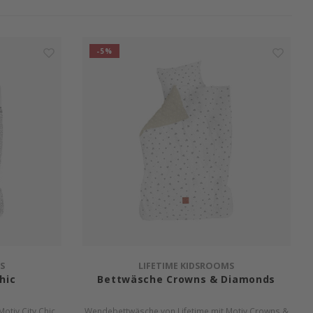
-5%
S
LIFETIME KIDSROOMS
hic
Bettwäsche Crowns & Diamonds
otiv City Chic.
Wendebettwäsche von Lifetime mit Motiv Crowns &