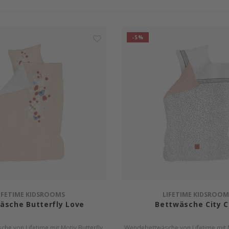
-5%
IFETIME KIDSROOMS
LIFETIME KIDSROOM
äsche Butterfly Love
Bettwäsche City C
e von Lifetime mit Motiv Butterfly
Wendebettwäsche von Lifetime mit M