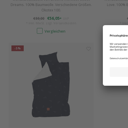
Dreams. 100% Baumwolle. Verschiedene Größen.
Love. 100% 
Ökotex 100.
€56,05
€59,00
*
UVP
* Inkl. MwSt. zzgl.
Versandkosten
* Ink
Vergleichen
-5%