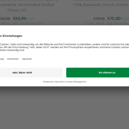
Baumwolle. Verschiedene Größen.
100% Baumwolle. Versch. Größen.
Ökotex 100.
€56,05
€75,05
€59,00
€79,00
*
UVP
*
UV
l. MwSt. zzgl.
Versandkosten
* Inkl. MwSt. zzgl.
Versandk
Vergleichen
Vergleichen