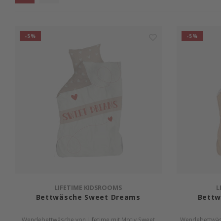
-5%
-5%
LIFETIME KIDSROOMS
L
Bettwäsche Sweet Dreams
Bettw
Wendebettwäsche von Lifetime mit Motiv Sweet
Wendebettwäsch