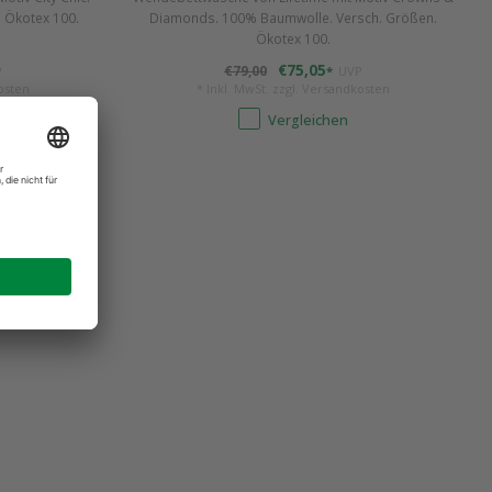
 Ökotex 100.
Diamonds. 100% Baumwolle. Versch. Größen.
Ökotex 100.
€75,05
€79,00
P
*
UVP
osten
* Inkl. MwSt. zzgl.
Versandkosten
Vergleichen