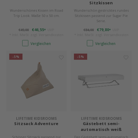
Sitzkissen
Wunderschönes Kissen im Road
Wunderschön gestricktes rundes
Trip Look. Maße 50 x 50 cm.
Sitzkissen passend zur Sugar Pie
Serie.
€46,55
€79,80
€49,00
UVP
€84,00
UVP
*
*
* Inkl. MwSt. zzgl.
Versandkosten
* Inkl. MwSt. zzgl.
Versandkosten
Vergleichen
Vergleichen
-5%
-5%
LIFETIME KIDSROOMS
LIFETIME KIDSROOMS
Sitzsack Adventure
Gästebett semi-
automatisch weiß
Schöner Sitzsack passend zur
Das Gästebett semi-automatisch