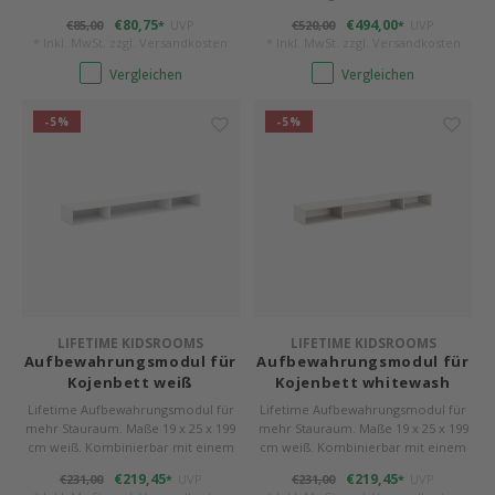
cm x 90 cm.
€80,75
€494,00
€85,00
UVP
€520,00
UVP
*
*
* Inkl. MwSt. zzgl.
Versandkosten
* Inkl. MwSt. zzgl.
Versandkosten
Vergleichen
Vergleichen
-5%
-5%
LIFETIME KIDSROOMS
LIFETIME KIDSROOMS
Aufbewahrungsmodul für
Aufbewahrungsmodul für
Kojenbett weiß
Kojenbett whitewash
Lifetime Aufbewahrungsmodul für
Lifetime Aufbewahrungsmodul für
mehr Stauraum. Maße 19 x 25 x 199
mehr Stauraum. Maße 19 x 25 x 199
cm weiß. Kombinierbar mit einem
cm weiß. Kombinierbar mit einem
Bettkasten oder Gästebett.
Bettkasten oder Gästebett.
€219,45
€219,45
€231,00
UVP
€231,00
UVP
*
*