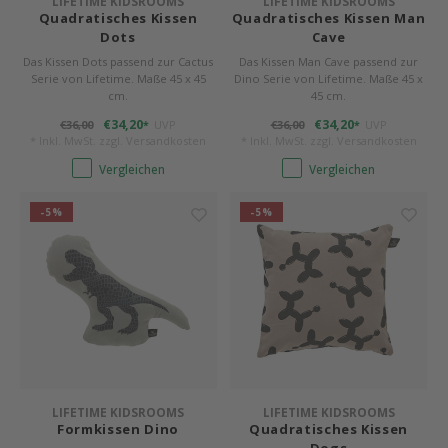
LIFETIME KIDSROOMS
LIFETIME KIDSROOMS
Quadratisches Kissen
Quadratisches Kissen Man
Charlie Crane
Dots
Cave
Das Kissen Dots passend zur Cactus
Das Kissen Man Cave passend zur
Bermbach Handcrafted
Serie von Lifetime. Maße 45 x 45
Dino Serie von Lifetime. Maße 45 x
cm.
45 cm.
Müller Möbelwerkstätten
€34,20
€34,20
€36,00
UVP
€36,00
UVP
*
*
* Inkl. MwSt. zzgl.
Versandkosten
* Inkl. MwSt. zzgl.
Versandkosten
Moizi
Vergleichen
Vergleichen
-5%
-5%
Lorena Canals
Träumeland
Sebra
FLEXA
KAS Kopenhagen
LIFETIME KIDSROOMS
LIFETIME KIDSROOMS
Formkissen Dino
Quadratisches Kissen