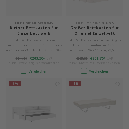
LIFETIME KIDSROOMS
LIFETIME KIDSROOMS
Kleiner Bettkasten für
Großer Bettkasten für
Einzelbett weiß
Original Einzelbett
whitewash
LIFETIME Bettkasten für das
LIFETIME Bettkasten für das Original
Einzelbett rundum mit Blenden aus
Einzelbett rundum in Kiefer
astfreier weiß lackierter Kiefer. 94 x
whitewash. 94 x 199 cm, 22,5 cm
99 cm, 22,5 cm hoch, auf Rollen. Es
hoch, auf Rollen.
€203,30
€251,75
€214,00
UVP
€265,00
UVP
*
*
passen 2 Stck. unter ein Bett.
* Inkl. MwSt. zzgl.
Versandkosten
* Inkl. MwSt. zzgl.
Versandkosten
Vergleichen
Vergleichen
-5%
-5%