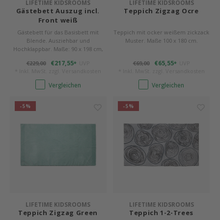
LIFETIME KIDSROOMS
LIFETIME KIDSROOMS
Gästebett Auszug incl.
Teppich Zigzag Ocre
Front weiß
Gästebett für das Basisbett mit
Teppich mit ocker weißem zickzack
Blende. Ausziehbar und
Muster. Maße 100 x 180 cm.
Hochklappbar. Maße: 90 x 198 cm,
8,5 bzw. 31 cm.
€217,55
€65,55
€229,00
UVP
€69,00
UVP
*
*
* Inkl. MwSt. zzgl.
Versandkosten
* Inkl. MwSt. zzgl.
Versandkosten
Vergleichen
Vergleichen
-5%
-5%
LIFETIME KIDSROOMS
LIFETIME KIDSROOMS
Teppich Zigzag Green
Teppich 1-2-Trees