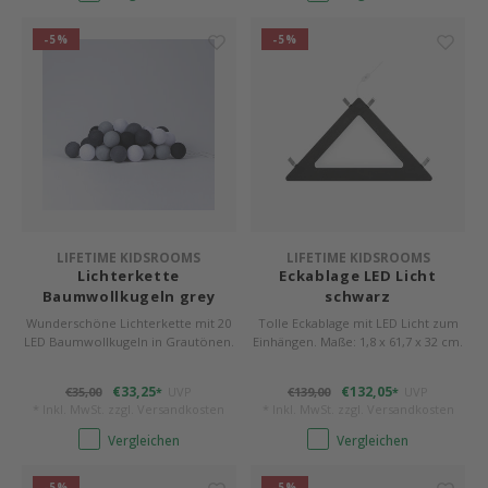
-5%
-5%
LIFETIME KIDSROOMS
LIFETIME KIDSROOMS
Lichterkette
Eckablage LED Licht
Baumwollkugeln grey
schwarz
colours
Wunderschöne Lichterkette mit 20
Tolle Eckablage mit LED Licht zum
LED Baumwollkugeln in Grautönen.
Einhängen. Maße: 1,8 x 61,7 x 32 cm.
€33,25
€132,05
€35,00
UVP
€139,00
UVP
*
*
* Inkl. MwSt. zzgl.
Versandkosten
* Inkl. MwSt. zzgl.
Versandkosten
Vergleichen
Vergleichen
-5%
-5%