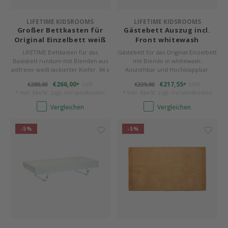
LIFETIME KIDSROOMS
LIFETIME KIDSROOMS
Großer Bettkasten für
Gästebett Auszug incl.
Original Einzelbett weiß
Front whitewash
LIFETIME Bettkasten für das
Gästebett für das Original Einzelbett
Basisbett rundum mit Blenden aus
mit Blende in whitewash.
astfreier weiß lackierter Kiefer. 94 x
Ausziehbar und Hochklappbar.
199 cm, 22,5 cm hoch, auf Rollen.
Maße: 90 x 198 cm, 8,5 bzw. 31 cm.
€266,00
€217,55
€280,00
UVP
€229,00
UVP
*
*
* Inkl. MwSt. zzgl.
Versandkosten
* Inkl. MwSt. zzgl.
Versandkosten
Vergleichen
Vergleichen
-5%
-5%