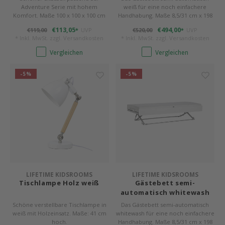
Adventure Serie mit hohem
weiß für eine noch einfachere
Komfort. Maße 100 x 100 x 100 cm
Handhabung. Maße 8,5/31 cm x 198
cm x 90 cm.
€113,05
€494,00
€119,00
UVP
€520,00
UVP
*
*
* Inkl. MwSt. zzgl.
Versandkosten
* Inkl. MwSt. zzgl.
Versandkosten
Vergleichen
Vergleichen
-5%
-5%
LIFETIME KIDSROOMS
LIFETIME KIDSROOMS
Tischlampe Holz weiß
Gästebett semi-
automatisch whitewash
Schöne verstellbare Tischlampe in
Das Gästebett semi-automatisch
weiß mit Holzeinsatz. Maße: 41 cm
whitewash für eine noch einfachere
hoch.
Handhabung. Maße 8,5/31 cm x 198