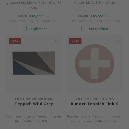
grauen Berg Motiv. Maße 100 x 180
Muster. Maße 100 x 180 cm.
cm.
€65,55
€65,55
€69,00
UVP
€69,00
UVP
*
*
* Inkl. MwSt. zzgl.
Versandkosten
* Inkl. MwSt. zzgl.
Versandkosten
Vergleichen
Vergleichen
-5%
-5%
LIFETIME KIDSROOMS
LIFETIME KIDSROOMS
Teppich Wild Grey
Runder Teppich Pink X
Schön gemusterter Teppich in grau-
Runder rosaner Teppich mit einem
blau. Maße 100 x 180 cm.
weißen Kreuz. Maße ø133 cm.