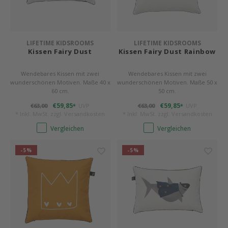
LIFETIME KIDSROOMS
LIFETIME KIDSROOMS
Kissen Fairy Dust
Kissen Fairy Dust Rainbow
Wendebares Kissen mit zwei
Wendebares Kissen mit zwei
wunderschönen Motiven. Maße 40 x
wunderschönen Motiven. Maße 50 x
60 cm.
50 cm.
€59,85
€59,85
€63,00
UVP
€63,00
UVP
*
*
* Inkl. MwSt. zzgl.
Versandkosten
* Inkl. MwSt. zzgl.
Versandkosten
Vergleichen
Vergleichen
-5%
-5%