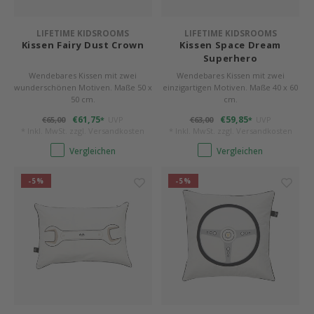
LIFETIME KIDSROOMS
LIFETIME KIDSROOMS
Kissen Fairy Dust Crown
Kissen Space Dream
Superhero
Wendebares Kissen mit zwei
Wendebares Kissen mit zwei
wunderschönen Motiven. Maße 50 x
einzigartigen Motiven. Maße 40 x 60
50 cm.
cm.
€61,75
€59,85
€65,00
UVP
€63,00
UVP
*
*
* Inkl. MwSt. zzgl.
Versandkosten
* Inkl. MwSt. zzgl.
Versandkosten
Vergleichen
Vergleichen
-5%
-5%