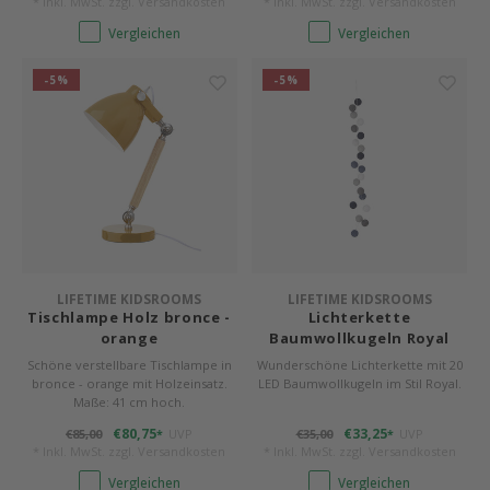
* Inkl. MwSt. zzgl.
Versandkosten
* Inkl. MwSt. zzgl.
Versandkosten
Vergleichen
Vergleichen
-5%
-5%
LIFETIME KIDSROOMS
LIFETIME KIDSROOMS
Tischlampe Holz bronce -
Lichterkette
orange
Baumwollkugeln Royal
Schöne verstellbare Tischlampe in
Wunderschöne Lichterkette mit 20
bronce - orange mit Holzeinsatz.
LED Baumwollkugeln im Stil Royal.
Maße: 41 cm hoch.
€80,75
€33,25
€85,00
UVP
€35,00
UVP
*
*
* Inkl. MwSt. zzgl.
Versandkosten
* Inkl. MwSt. zzgl.
Versandkosten
Vergleichen
Vergleichen