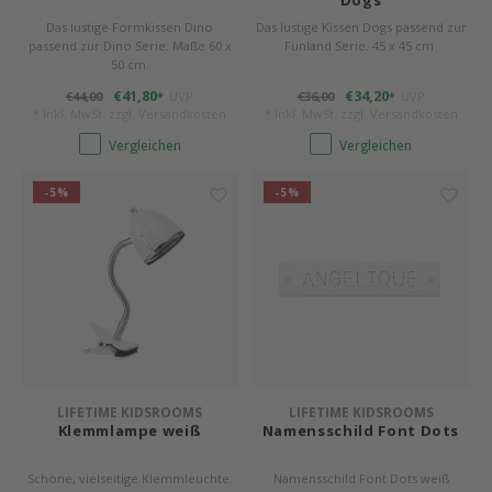
Dogs
Das lustige Formkissen Dino
Das lustige Kissen Dogs passend zur
passend zur Dino Serie. Maße 60 x
Funland Serie. 45 x 45 cm.
50 cm.
€41,80
€34,20
€44,00
UVP
€36,00
UVP
*
*
* Inkl. MwSt. zzgl.
Versandkosten
* Inkl. MwSt. zzgl.
Versandkosten
Vergleichen
Vergleichen
-5%
-5%
LIFETIME KIDSROOMS
LIFETIME KIDSROOMS
Klemmlampe weiß
Namensschild Font Dots
Schöne, vielseitige Klemmleuchte.
Namensschild Font Dots weiß