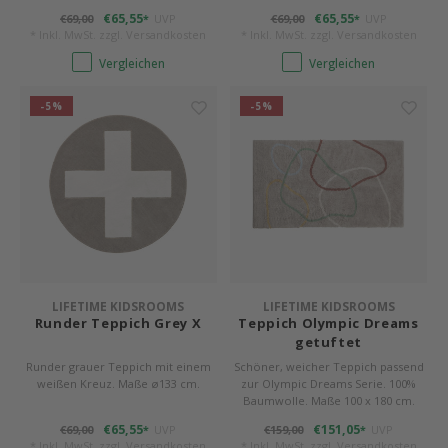
€65,55
€65,55
€69,00
UVP
€69,00
UVP
*
*
* Inkl. MwSt. zzgl.
Versandkosten
* Inkl. MwSt. zzgl.
Versandkosten
Vergleichen
Vergleichen
-5%
-5%
LIFETIME KIDSROOMS
LIFETIME KIDSROOMS
Runder Teppich Grey X
Teppich Olympic Dreams
getuftet
Runder grauer Teppich mit einem
Schöner, weicher Teppich passend
weißen Kreuz. Maße ø133 cm.
zur Olympic Dreams Serie. 100%
Baumwolle. Maße 100 x 180 cm.
€65,55
€151,05
€69,00
UVP
€159,00
UVP
*
*
* Inkl. MwSt. zzgl.
Versandkosten
* Inkl. MwSt. zzgl.
Versandkosten