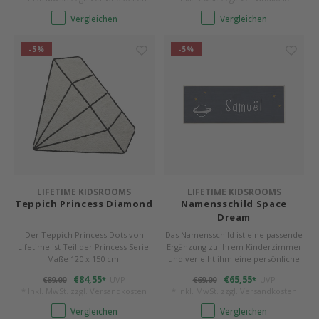
Vergleichen
Vergleichen
-5%
-5%
LIFETIME KIDSROOMS
LIFETIME KIDSROOMS
Teppich Princess Diamond
Namensschild Space
Dream
Der Teppich Princess Dots von
Das Namensschild ist eine passende
Lifetime ist Teil der Princess Serie.
Ergänzung zu ihrem Kinderzimmer
Maße 120 x 150 cm.
und verleiht ihm eine persönliche
Note.
€84,55
€65,55
€89,00
UVP
€69,00
UVP
*
*
* Inkl. MwSt. zzgl.
Versandkosten
* Inkl. MwSt. zzgl.
Versandkosten
Vergleichen
Vergleichen