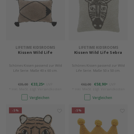
LIFETIME KIDSROOMS
LIFETIME KIDSROOMS
Kissen Wild Life
Kissen Wild Life Sebra
Schönes Kissen passend zur Wild
Schönes Kissen passend zur Wild
Life Serie. Maße 40 x 60 cm.
Life Serie. Maße 50 x 50 cm.
€33,25
€58,90
€35,00
UVP
€62,00
UVP
*
*
* Inkl. MwSt. zzgl.
Versandkosten
* Inkl. MwSt. zzgl.
Versandkosten
Vergleichen
Vergleichen
-5%
-5%