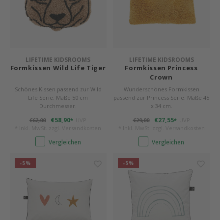
LIFETIME KIDSROOMS
LIFETIME KIDSROOMS
Formkissen Wild Life Tiger
Formkissen Princess
Crown
Schönes Kissen passend zur Wild
Wunderschönes Formkissen
Life Serie. Maße 50 cm
passend zur Princess Serie. Maße 45
Durchmesser.
x 34 cm.
€58,90
€27,55
€62,00
UVP
€29,00
UVP
*
*
* Inkl. MwSt. zzgl.
Versandkosten
* Inkl. MwSt. zzgl.
Versandkosten
Vergleichen
Vergleichen
-5%
-5%