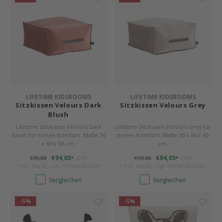
LIFETIME KIDSROOMS
LIFETIME KIDSROOMS
Sitzkissen Velours Dark
Sitzkissen Velours Grey
Blush
Lifetime Sitzkissen Velours Dark
Lifetime Sitzkissen Velours Grey für
Blush für hohen Komfort. Maße 30
hohen Komfort. Maße 30 x 60 x 60
x 60 x 60 cm.
cm.
€94,05
€94,05
€99,00
UVP
€99,00
UVP
*
*
* Inkl. MwSt. zzgl.
Versandkosten
* Inkl. MwSt. zzgl.
Versandkosten
Vergleichen
Vergleichen
-5%
-5%