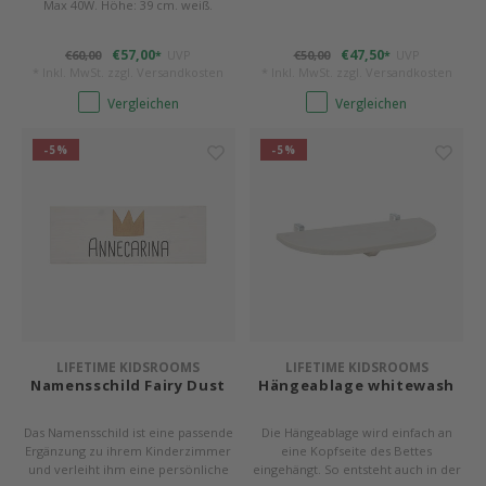
Max 40W. Höhe: 39 cm. weiß.
€57,00
€47,50
€60,00
UVP
€50,00
UVP
*
*
* Inkl. MwSt. zzgl.
Versandkosten
* Inkl. MwSt. zzgl.
Versandkosten
Vergleichen
Vergleichen
-5%
-5%
LIFETIME KIDSROOMS
LIFETIME KIDSROOMS
Namensschild Fairy Dust
Hängeablage whitewash
Das Namensschild ist eine passende
Die Hängeablage wird einfach an
Ergänzung zu ihrem Kinderzimmer
eine Kopfseite des Bettes
und verleiht ihm eine persönliche
eingehängt. So entsteht auch in der