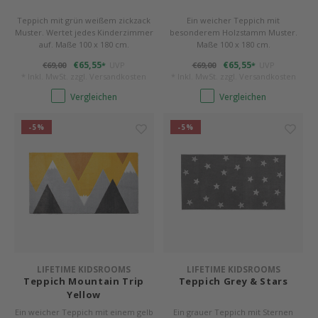
Teppich mit grün weißem zickzack
Ein weicher Teppich mit
Muster. Wertet jedes Kinderzimmer
besonderem Holzstamm Muster.
auf. Maße 100 x 180 cm.
Maße 100 x 180 cm.
€65,55
€65,55
€69,00
UVP
€69,00
UVP
*
*
* Inkl. MwSt. zzgl.
Versandkosten
* Inkl. MwSt. zzgl.
Versandkosten
Vergleichen
Vergleichen
-5%
-5%
LIFETIME KIDSROOMS
LIFETIME KIDSROOMS
Teppich Mountain Trip
Teppich Grey & Stars
Yellow
Ein weicher Teppich mit einem gelb
Ein grauer Teppich mit Sternen