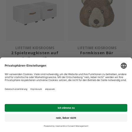
LIFETIME KIDSROOMS
LIFETIME KIDSROOMS
2 Spielzeugkisten auf
Formkissen Bär
Rollen weiß
2 Stück Spielzeugkisten auf Rollen
Formkissen Bär der Canoe
mit Ledergriff. Passt unter das
Adventure Serie. Maße 50 x 50 cm.
Kojenbett. MDF, Höhe: 35 cm,
Breite: 45 cm, Tiefe 45 cm, weiß.
€177,65
€88,35
€187,00
UVP
€93,00
UVP
*
*
* Inkl. MwSt. zzgl.
Versandkosten
* Inkl. MwSt. zzgl.
Versandkosten
Vergleichen
Vergleichen
-5%
-5%