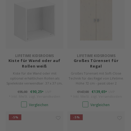
LIFETIME KIDSROOMS
LIFETIME KIDSROOMS
Kiste für Wand oder auf
Großes Türenset für
Rollen weiß
Regal
Kiste für die Wand oder mit
Großes Türenset mit Soft-Close
optional erhältlichen Rollen als
Technik für das Regal von Lifetime.
Spielekiste verwendbar. 37 x 37 cm,
Höhe 72 cm - passt über 2
27 cm tief. Farbe weiß.
Regalfächer.
€90,25
€139,65
€95,00
UVP
€147,00
UVP
*
*
* Inkl. MwSt. zzgl.
Versandkosten
* Inkl. MwSt. zzgl.
Versandkosten
Vergleichen
Vergleichen
-5%
-5%