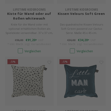
Baghera
LIFETIME KIDSROOMS
LIFETIME KIDSROOMS
Himm
Monte
Auf- 
Camp 
Spiel
Leand
Kisse
Kiste für Wand oder auf
Kissen Velours Soft Green
Rollen whitewash
Mathy by Bols
Spiel
Latte
Schre
Stillk
Texti
Kiste für die Wand oder mit
Das quadratische Kissen Velours
Zube
optional erhältlichen Rollen als
Soft Green passend zur Cactus
WOOKIDS
Spielekiste verwendbar. 37 x 37 cm,
Serie. Maße 45 x 45 cm.
Bette
Aller
Kisse
Schla
27 cm tief. Farbe whitewash.
€91,20
€34,20
€96,00
UVP
€36,00
UVP
*
*
Moll
Lifet
* Inkl. MwSt. zzgl.
Versandkosten
* Inkl. MwSt. zzgl.
Versandkosten
Matr
Vergleichen
Vergleichen
New Sanders Fanny
3D Ra
Bettl
-5%
-5%
we are bitte
Zube
Pure Position
Wood 
POPTOP Schreibtisch
Servi
Richard Lampert / Eiermann