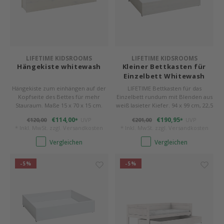
LIFETIME KIDSROOMS
LIFETIME KIDSROOMS
Hängekiste whitewash
Kleiner Bettkasten für
Einzelbett Whitewash
Hängekiste zum einhängen auf der
LIFETIME Bettkasten für das
Kopfseite des Bettes für mehr
Einzelbett rundum mit Blenden aus
Stauraum. Maße 15 x 70 x 15 cm.
weiß lasieter Kiefer. 94 x 99 cm, 22,5
cm hoch, auf Rollen. Es passen 2
€114,00
€190,95
€120,00
UVP
€201,00
UVP
*
*
Stck. unter ein Bett.
* Inkl. MwSt. zzgl.
Versandkosten
* Inkl. MwSt. zzgl.
Versandkosten
Vergleichen
Vergleichen
-5%
-5%