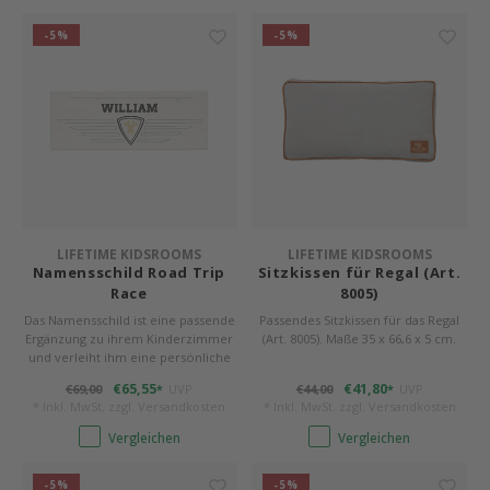
-5%
-5%
LIFETIME KIDSROOMS
LIFETIME KIDSROOMS
Namensschild Road Trip
Sitzkissen für Regal (Art.
Race
8005)
Das Namensschild ist eine passende
Passendes Sitzkissen für das Regal
Ergänzung zu ihrem Kinderzimmer
(Art. 8005). Maße 35 x 66,6 x 5 cm.
und verleiht ihm eine persönliche
Note.
€65,55
€41,80
€69,00
UVP
€44,00
UVP
*
*
* Inkl. MwSt. zzgl.
Versandkosten
* Inkl. MwSt. zzgl.
Versandkosten
Vergleichen
Vergleichen
-5%
-5%