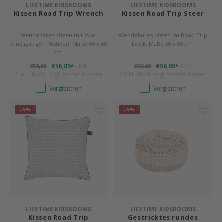
LIFETIME KIDSROOMS
LIFETIME KIDSROOMS
Kissen Road Trip Wrench
Kissen Road Trip Steer
Wendebares Kissen mit zwei
Wendebares Kissen im Road Trip
einzigartigen Motiven. Maße 40 x 60
Look. Maße 50 x 50 cm.
cm.
€56,05
€56,05
€59,00
UVP
€59,00
UVP
*
*
* Inkl. MwSt. zzgl.
Versandkosten
* Inkl. MwSt. zzgl.
Versandkosten
Vergleichen
Vergleichen
-5%
-5%
LIFETIME KIDSROOMS
LIFETIME KIDSROOMS
Kissen Road Trip
Gestricktes rundes