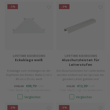
-5%
-5%
LIFETIME KIDSROOMS
LIFETIME KIDSROOMS
Eckablage weiß
Aluschutzleisten für
Leiterstufen
Eckablage zum einhängen an der
Die Aluschutzleisten für Leiterstufen
Kopfseite des Bettes. Maße 2 cm x
werden einfach auf die Sprosse der
80 cm x 35 cm, weiß
geraden Leiter geklebt und
schützen diese vor Abnutzungen.
€99,75
€12,35
€105,00
UVP
€13,00
UVP
*
*
Mit feiner, rutschhemmender
* Inkl. MwSt. zzgl.
Versandkosten
* Inkl. MwSt. zzgl.
Versandkosten
Profilierung.
Vergleichen
Vergleichen
-5%
-5%