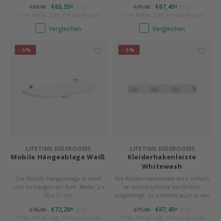
Note.
Höhe ein kleiner Nachttisch mit
€65,55
€67,45
€69,00
UVP
€71,00
UVP
*
*
Ablagefläche.
* Inkl. MwSt. zzgl.
Versandkosten
* Inkl. MwSt. zzgl.
Versandkosten
Vergleichen
Vergleichen
-5%
-5%
LIFETIME KIDSROOMS
LIFETIME KIDSROOMS
Mobile Hängeablage Weiß
Kleiderhakenleiste
Whitewash
Die Mobile Hängeablage in weiß
Die Kleiderhakenleiste wird einfach
zum einhängen am Bett. Maße: 2 x
an eine Kopfseite des Bettes
50 x 21 cm.
eingehängt. So entsteht auch in der
Höhe ein kleiner Nachttisch mit
€72,20
€67,45
€76,00
UVP
€71,00
UVP
*
*
Ablagefläche.
* Inkl. MwSt. zzgl.
Versandkosten
* Inkl. MwSt. zzgl.
Versandkosten