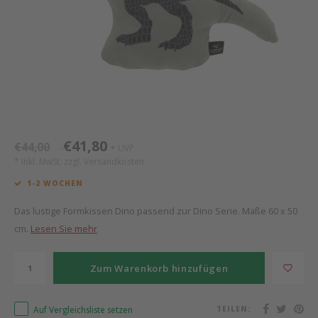
Mathy by Bols
Himm
Monte
Auf- 
Camp 
Spiel
Leand
Kisse
WOOKIDS
Spiel
Latte
Schre
Stillk
Texti
Zube
Moll
Bette
Aller
Kisse
Schla
Lifet
New Sanders Fanny
Matr
3D Ra
€41,80
€44,00
UVP
*
*
* Inkl. MwSt. zzgl.
Versandkosten
we are bitte
Bettl
1-2 WOCHEN
Pure Position
Zube
Das lustige Formkissen Dino passend zur Dino Serie. Maße 60 x 50
cm.
Lesen Sie mehr
POPTOP Schreibtisch
Wood 
Zum Warenkorb hinzufügen
Richard Lampert / Eiermann
Servi
Auf Vergleichsliste setzen
TEILEN:
Charlie Crane