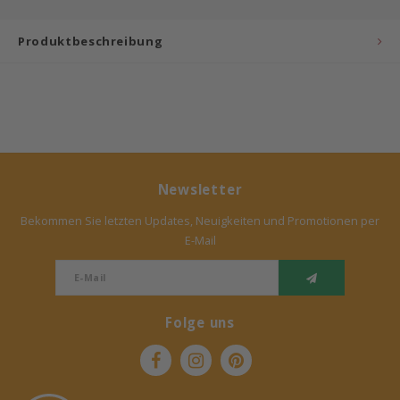
Bermbach Handcrafted
Produktbeschreibung
Müller Möbelwerkstätten
Moizi
Lorena Canals
Newsletter
Träumeland
Bekommen Sie letzten Updates, Neuigkeiten und Promotionen per
E-Mail
Sebra
FLEXA
Folge uns
KAS Kopenhagen