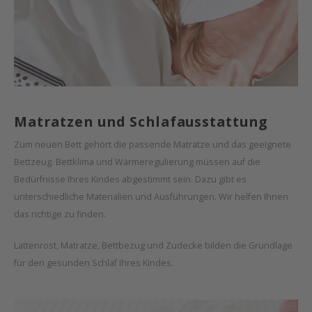
Mathy by Bols
Himm
Monte
Auf- 
Camp 
Spiel
Leand
Kisse
WOOKIDS
Spiel
Latte
Schre
Stillk
Texti
Zube
Moll
Bette
Aller
Kisse
Schla
Lifet
Matratzen und Schlafausstattung
New Sanders Fanny
Matr
3D Ra
Zum neuen Bett gehört die passende Matratze und das geeignete
Bettzeug. Bettklima und Wärmeregulierung müssen auf die
we are bitte
Bettl
Bedürfnisse Ihres Kindes abgestimmt sein. Dazu gibt es
unterschiedliche Materialien und Ausführungen. Wir helfen Ihnen
Pure Position
Zube
das richtige zu finden.
POPTOP Schreibtisch
Wood 
Lattenrost, Matratze, Bettbezug und Zudecke bilden die Grundlage
für den gesunden Schlaf Ihres Kindes.
Richard Lampert / Eiermann
Servi
Charlie Crane