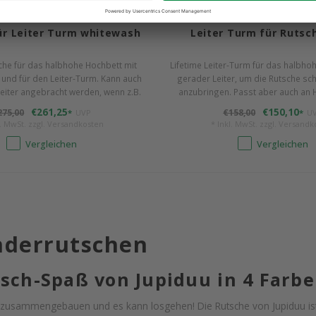
IFETIME KIDSROOMS
LIFETIME KIDSROOM
ür Leiter Turm whitewash
Leiter Turm für Rutsc
sche für das halbhohe Hochbett mit
Lifetime Leiter-Turm für das halbho
 und für den Leiter-Turm. Kann auch
gerader Leiter, um die Rutsche sc
Leiter angebracht werden, wenn z.B.
anzubringen. Passt aber auch an 
 Treppe als Einstieg dient.
Mittelhohes Bett. Kiefernholz, weiß.
€261,25
€150,10
275,00
€158,00
*
UVP
*
U
bitte separat auswähle
l. MwSt. zzgl.
Versandkosten
* Inkl. MwSt. zzgl.
Versandk
Vergleichen
Vergleichen
nderrutschen
sch-Spaß von Jupiduu in 4 Farb
 zusammengebauen und es kann losgehen! Die Rutsche von Jupiduu ist