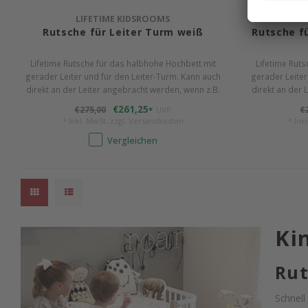
LIFETIME KIDSROOMS
L
Rutsche für Leiter Turm weiß
Rutsche f
Lifetime Rutsche für das halbhohe Hochbett mit
Lifetime Rut
gerader Leiter und für den Leiter-Turm. Kann auch
gerader Leiter
direkt an der Leiter angebracht werden, wenn z.B.
direkt an der 
eine Treppe als Einstieg dient.
eine
€261,25
€275,00
€
*
UVP
* Inkl. MwSt. zzgl.
Versandkosten
* Ink
Vergleichen
Ki
Rut
Schnell