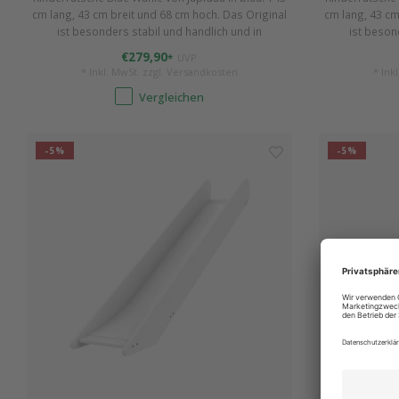
cm lang, 43 cm breit und 68 cm hoch. Das Original
cm lang, 43 cm
ist besonders stabil und handlich und in
ist beson
verschieden Farben erhältlich. Einfach aufzubauen
verschieden Fa
€279,90
*
UVP
und ideal für Kleinkinder von ca. 1,5 - 4 Jahren.
und ideal für
* Inkl. MwSt. zzgl.
Versandkosten
* Ink
Vergleichen
-5%
-5%