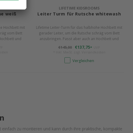
S
LIFETIME KIDSROOMS
he weiß
Leiter Turm für Rutsche whitewash
he Hochbett mit
Lifetime Leiter-Turm für das halbhohe Hochbett mit
hräg vom Bett
gerader Leiter, um die Rutsche schräg vom Bett
Hochbett und
anzubringen. Passt aber auch an Hochbett und
 Das Rutschbrett
Mittelhohes Bett. Kiefernholz, whitewash. Das
€137,75
€145,00
VP
*
UVP
n.
Rutschbrett bitte separat auswählen.
osten
* Inkl. MwSt. zzgl.
Versandkosten
Vergleichen
en
 einfach zu montieren und kann durch ihre praktische, kompakte