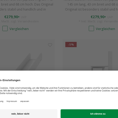
 breit und 68 cm hoch. Das Original
145 cm lang, 43 cm breit und 68 
ders stabil und handlich und in
Original ist besonders stabil und h
rben erhältlich. Einfach aufzubauen
verschieden Farben erhältlich. Einf
€279,90
€279,90
*
UVP
*
UVP
 Kleinkinder von ca. 1,5 - 4 Jahren.
und ideal für Kleinkinder von ca. 1,
l. MwSt. zzgl.
Versandkosten
* Inkl. MwSt. zzgl.
Versandk
Vergleichen
Vergleichen
-5%