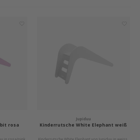
Jupiduu
bit rosa
Kinderrutsche White Elephant weiß
u in rosa/pink.
Kinderrutsche White Elephant von Jupiduu in weiss.