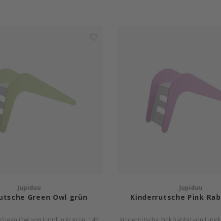
Jupiduu
Jupiduu
utsche Green Owl grün
Kinderrutsche Pink Rab
Green Owl von Jupiduu in grün. 145
Kinderrutsche Pink Rabbit von Jupidu