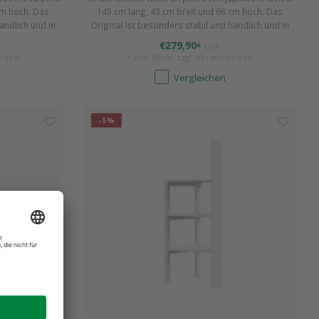
cm hoch. Das
145 cm lang, 43 cm breit und 68 cm hoch. Das
andlich und in
Original ist besonders stabil und handlich und in
ach aufzubauen
verschieden Farben erhältlich. Einfach aufzubauen
€279,90
*
UVP
5 - 4 Jahren.
und ideal für Kleinkinder von ca. 1,5 - 4 Jahren.
osten
* Inkl. MwSt. zzgl.
Versandkosten
Vergleichen
-5%