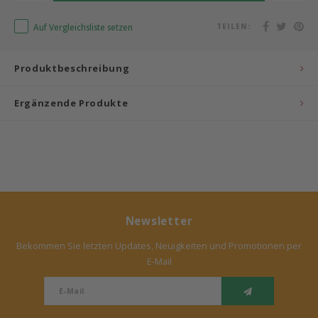
Bermbach Handcrafted
Auf Vergleichsliste setzen
TEILEN:
Müller Möbelwerkstätten
Produktbeschreibung
Moizi
Ergänzende Produkte
Lorena Canals
Träumeland
Sebra
Newsletter
FLEXA
Bekommen Sie letzten Updates, Neuigkeiten und Promotionen per
E-Mail
KAS Kopenhagen