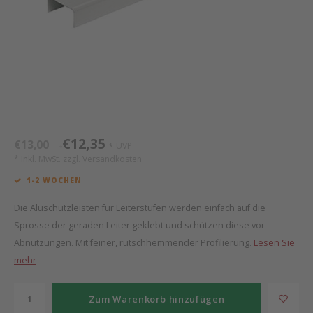
Mathy by Bols
Himm
Monte
Auf- 
Camp 
Spiel
Leand
Kisse
WOOKIDS
Spiel
Latte
Schre
Stillk
Texti
Zube
Moll
Bette
Aller
Kisse
Schla
Lifet
New Sanders Fanny
Matr
3D Ra
€12,35
€13,00
UVP
*
*
* Inkl. MwSt. zzgl.
Versandkosten
we are bitte
Bettl
1-2 WOCHEN
Pure Position
Zube
Die Aluschutzleisten für Leiterstufen werden einfach auf die
Sprosse der geraden Leiter geklebt und schützen diese vor
POPTOP Schreibtisch
Wood 
Abnutzungen. Mit feiner, rutschhemmender Profilierung.
Lesen Sie
mehr
Richard Lampert / Eiermann
Servi
Zum Warenkorb hinzufügen
Charlie Crane