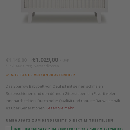
Mathy by Bols
Himm
Monte
Auf- 
Camp 
Spiel
Leand
Kisse
WOOKIDS
Spiel
Latte
Schre
Stillk
Texti
Zube
Moll
Bette
Aller
Kisse
Schla
Lifet
New Sanders Fanny
Matr
3D Ra
€1.029,00
€1.149,00
UVP
*
*
* Inkl. MwSt. zzgl.
Versandkosten
we are bitte
Bettl
5-10 TAGE - VERSANDKOSTENFREI!
Pure Position
Zube
Das Sparrow Babybett von Oeuf ist mit seinen schmalen
Seitenschienen und den dünnen Gitterstäben ein Favorit vieler
POPTOP Schreibtisch
Wood 
Innenarchitekten. Durch hohe Qualität und robuste Bauweise hält
es über Generationen.
Lesen Sie mehr
Richard Lampert / Eiermann
Servi
UMBAUSATZ ZUM KINDERBETT DIREKT MITBESTELLEN:
Charlie Crane
INKL. UMBAUSATZ ZUM KINDERBETT 70 X 140 CM (+€260,00)