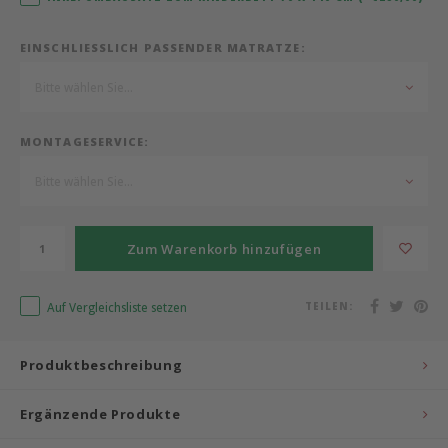
Bermbach Handcrafted
EINSCHLIESSLICH PASSENDER MATRATZE:
Bitte wählen Sie...
Müller Möbelwerkstätten
Moizi
MONTAGESERVICE:
Bitte wählen Sie...
Lorena Canals
Träumeland
Zum Warenkorb hinzufügen
Sebra
Auf Vergleichsliste setzen
TEILEN:
FLEXA
Produktbeschreibung
KAS Kopenhagen
Ergänzende Produkte