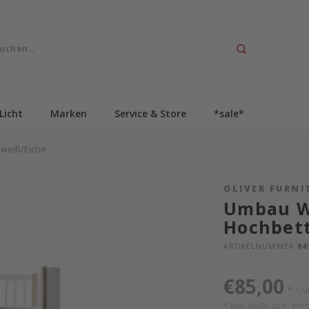
Licht
Marken
Service & Store
*sale*
 weiß/Eiche
OLIVER FURNI
Umbau W
Hochbett
ARTIKELNUMMER
04
€85,00
*
UV
* Inkl. MwSt. zzgl.
Ver