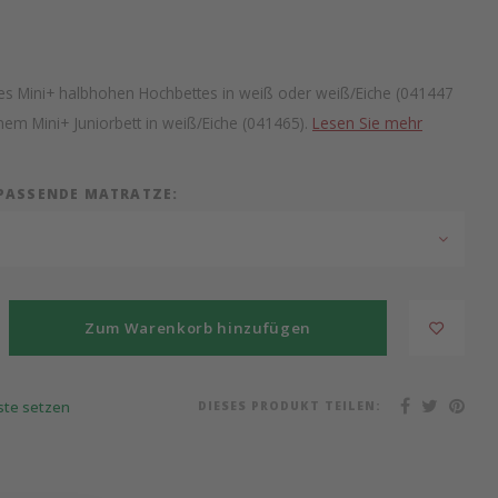
s Mini+ halbhohen Hochbettes in weiß oder weiß/Eiche (041447
nem Mini+ Juniorbett in weiß/Eiche (041465).
Lesen Sie mehr
 PASSENDE MATRATZE:
Zum Warenkorb hinzufügen
DIESES PRODUKT TEILEN:
iste setzen