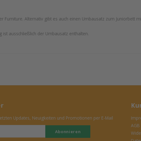
er Furniture. Alternativ gibt es auch einen Umbausatz zum Juniorbett m
 ist ausschließlich der Umbausatz enthalten.
er
Ku
tzten Updates, Neuigkeiten und Promotionen per E-Mail
Impr
AGB
Abonnieren
Wide
Date