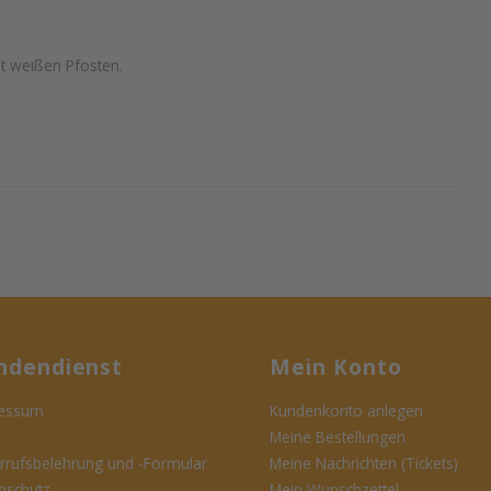
it weißen Pfosten.
ndendienst
Mein Konto
essum
Kundenkonto anlegen
Meine Bestellungen
rrufsbelehrung und -Formular
Meine Nachrichten (Tickets)
nschutz
Mein Wunschzettel