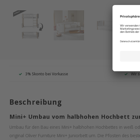
3% Skonto bei Vorkasse
Wir s
Beschreibung
Mini+ Umbau vom halbhohen Hochbett zum
Umbau für den Bau eines Mini+ halbhohen Hochbettes in weiß ode
original Oliver Furniture Mini+ Juniorbett um. Die Pfosten des b