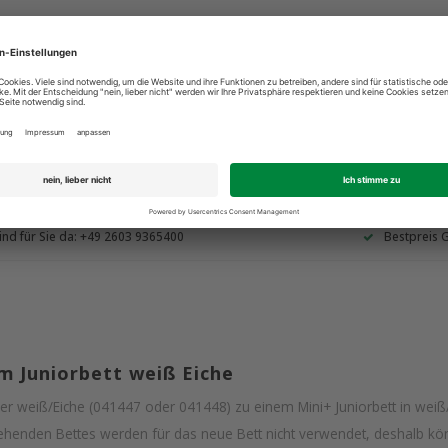
ind für Sie da: +49 2603 9365400
Bestpreis 
 Juniorbett weiß Eiche
r weiß/Eiche (041447 oder 041448) zu einem Mini+ Juniorbett in weiß/
estehenden Bettes werden für das neue Bett nicht verwendet, deshalb 