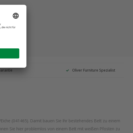
Garantie
Oliver Furniture Spezialist
Eiche (041465). Damit bauen Sie Ihr bestehendes Bett zu einem
können Sie hier problemlos von einem Bett mit weißen Pfosten zu