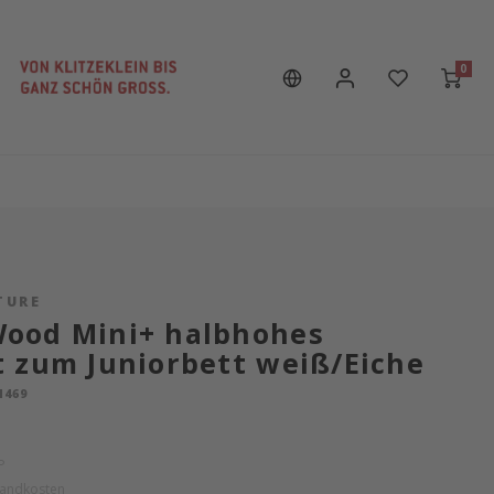
0
TURE
ood Mini+ halbhohes
 zum Juniorbett weiß/Eiche
1469
P
sandkosten