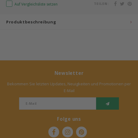
Auf Vergleichsliste setzen
TEILEN:
Bermbach Handcrafted
Produktbeschreibung
Müller Möbelwerkstätten
Moizi
Lorena Canals
Träumeland
Newsletter
Bekommen Sie letzten Updates, Neuigkeiten und Promotionen per
Sebra
E-Mail
FLEXA
KAS Kopenhagen
Folge uns