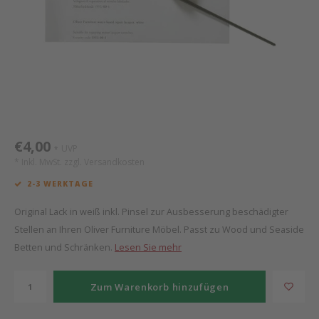
Mathy by Bols
Himm
Monte
Auf- 
Camp 
Spiel
Leand
Kisse
WOOKIDS
Spiel
Latte
Schre
Stillk
Texti
Zube
Moll
Bette
Aller
Kisse
Schla
Lifet
New Sanders Fanny
Matr
3D Ra
€4,00
UVP
*
* Inkl. MwSt. zzgl.
Versandkosten
we are bitte
Bettl
2-3 WERKTAGE
Pure Position
Zube
Original Lack in weiß inkl. Pinsel zur Ausbesserung beschädigter
Stellen an Ihren Oliver Furniture Möbel. Passt zu Wood und Seaside
POPTOP Schreibtisch
Wood 
Betten und Schränken.
Lesen Sie mehr
Richard Lampert / Eiermann
Servi
Zum Warenkorb hinzufügen
Charlie Crane