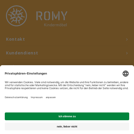
Kontakt
Kundendienst
Mein Konto
© Copyright 2026 ROMY Kindermöbel - Powered by
Lightspeed
- Theme by
Shopmonkey