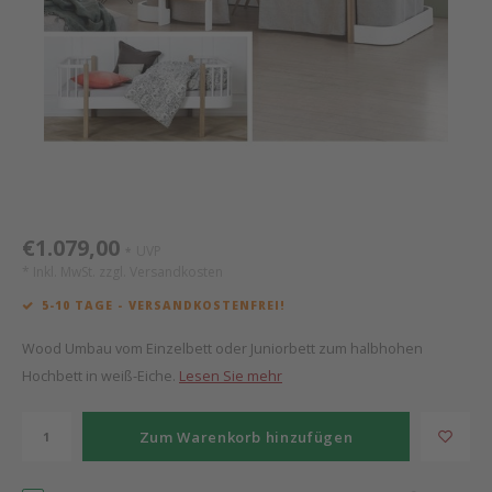
Mathy by Bols
Himm
Monte
Auf- 
Camp 
Spiel
Leand
Kisse
WOOKIDS
Spiel
Latte
Schre
Stillk
Texti
Zube
Moll
Bette
Aller
Kisse
Schla
Lifet
New Sanders Fanny
Matr
3D Ra
€1.079,00
UVP
*
we are bitte
Bettl
* Inkl. MwSt. zzgl.
Versandkosten
5-10 TAGE - VERSANDKOSTENFREI!
Pure Position
Zube
Wood Umbau vom Einzelbett oder Juniorbett zum halbhohen
POPTOP Schreibtisch
Wood 
Hochbett in weiß-Eiche.
Lesen Sie mehr
Richard Lampert / Eiermann
Servi
Zum Warenkorb hinzufügen
Charlie Crane