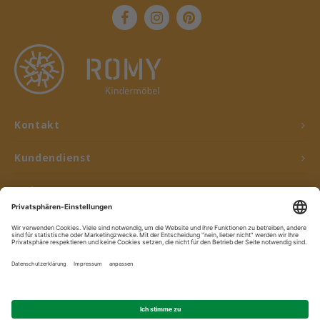
Kontakt
Kundendienst
Mein Konto
© Copyright 2026 ROMY Kindermöbel - Powered by
Lightspeed
- Theme by
Shopmonkey