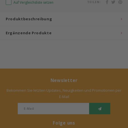
Auf Vergleichsliste setzen
TEILEN:
Bermbach Handcrafted
Produktbeschreibung
Müller Möbelwerkstätten
Ergänzende Produkte
Moizi
Lorena Canals
Träumeland
Newsletter
Sebra
Bekommen Sie letzten Updates, Neuigkeiten und Promotionen per
FLEXA
E-Mail
KAS Kopenhagen
Folge uns