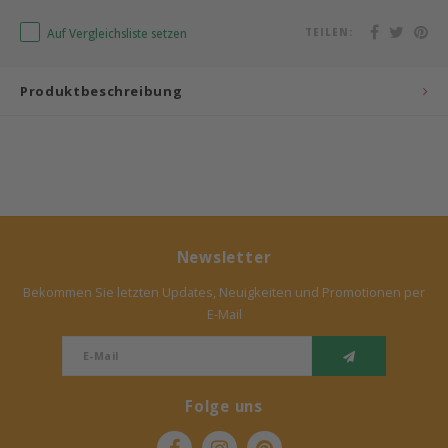
Auf Vergleichsliste setzen
TEILEN:
Bermbach Handcrafted
Müller Möbelwerkstätten
Produktbeschreibung
Moizi
Lorena Canals
Träumeland
Newsletter
Sebra
Bekommen Sie letzten Updates, Neuigkeiten und Promotionen per
E-Mail
FLEXA
KAS Kopenhagen
Folge uns