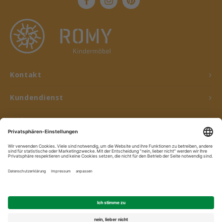
Kontakt
Kundendienst
Mein Konto
© Copyright 2026 ROMY Kindermöbel - Powered by
Lightspeed
- Theme by
Shopmonkey