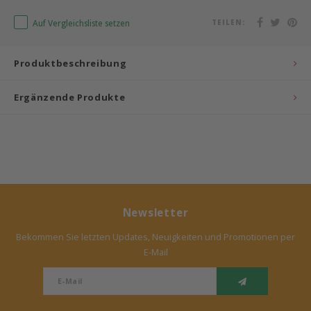
Auf Vergleichsliste setzen
TEILEN:
Bermbach Handcrafted
Müller Möbelwerkstätten
Produktbeschreibung
Moizi
Ergänzende Produkte
Lorena Canals
Träumeland
Sebra
Newsletter
FLEXA
Bekommen Sie letzten Updates, Neuigkeiten und Promotionen per
E-Mail
KAS Kopenhagen