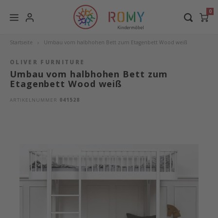
0
Baby- und Kinderzimmer
Spielsachen+Licht
Sprache
Marken
M
Startseite
Umbau vom halbhohen Bett zum Etagenbett Wood weiß
OLIVER FURNITURE
Umbau vom halbhohen Bett zum
Baby- und Kinderbetten
Spielfahrzeuge
Oliver Furniture
Baby
Kleid
Kinde
Teppi
Wood 
Spann
Perch
Natur
Linea
Lifet
Treta
DESTY
Moll 
Bette
Natur
Schre
Stape
Deutsch
Etagenbett Wood weiß
Baby- und Kindermöbel
Baby Spielsachen
Dear April
Wiege
Wicke
Baby
Kisse
Umbau
Bettn
Moss 
Natur
Leand
Lifet
Wood
De Br
Moll 
Umba
Natur
Famil
Schra
ARTIKELNUMMER
041528
English
Matratzen und Schlafausstattung
Schlaginstrumente
Oeuf NYC
Junio
Regal
Wieg
Deck
Wood 
Bettt
Aufbe
Latte
Leand
Lifet
Speed
Moll 
Fanny
Natur
Famil
Arbei
Kinderzimmer-Textilien
Kuschelkissen
Dormiente
Bette
Aufb
Kopfk
Wicke
Umbau
Wicke
River
Kisse
Wicke
Lifet
moll 
Lönn
Kinderrutschen
Leander
Halbh
Kinde
Zude
Wood 
Betts
Baby 
Bette
Hochs
Lifet
Zube
Leuchten
Lifetime Kidsrooms
Hoch
Schre
Bett
Seasid
Bett
Zerti
Junio
Vorhä
Baghera
Etage
Tisch
Bettt
Umbau
Kinde
Matty
Bett