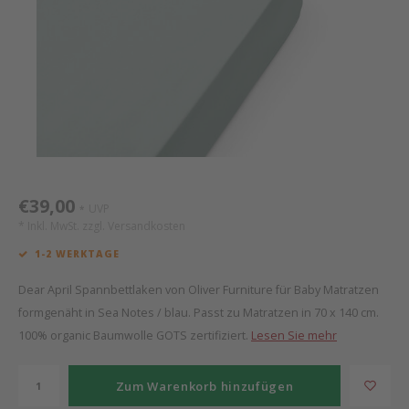
Mathy by Bols
Himm
Monte
Auf- 
Camp 
Spiel
Leand
Kisse
WOOKIDS
Spiel
Latte
Schre
Stillk
Texti
Zube
Moll
Bette
Aller
Kisse
Schla
Lifet
New Sanders Fanny
Matr
3D Ra
€39,00
UVP
*
we are bitte
Bettl
* Inkl. MwSt. zzgl.
Versandkosten
1-2 WERKTAGE
Pure Position
Zube
Dear April Spannbettlaken von Oliver Furniture für Baby Matratzen
POPTOP Schreibtisch
Wood 
formgenäht in Sea Notes / blau. Passt zu Matratzen in 70 x 140 cm.
100% organic Baumwolle GOTS zertifiziert.
Lesen Sie mehr
Richard Lampert / Eiermann
Servi
Zum Warenkorb hinzufügen
Charlie Crane