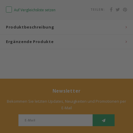
Auf Vergleichsliste setzen
TEILEN:
Bermbach Handcrafted
Müller Möbelwerkstätten
Produktbeschreibung
Moizi
Ergänzende Produkte
Lorena Canals
Träumeland
Sebra
Newsletter
FLEXA
Bekommen Sie letzten Updates, Neuigkeiten und Promotionen per
E-Mail
KAS Kopenhagen