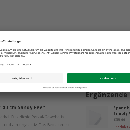
ind für Sie da: +49 2603 9365400
Bestpreis 
Ergänzende
 140 cm Sandy Feet
Spannb
Simply 
kal. Das dichte Perkal-Gewebe ist
€39,00
ht und atmungsaktiv. Das Bettlaken ist
Produkt 