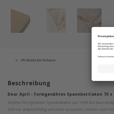
3% Skonto bei Vorkasse
Wir s
Beschreibung
Dear April - Formgenähtes Spannbettlaken 70 x
Weiches formgenähtes Spannbettlaken aus 100% Bio-Baumwollper
nicht nur strapazierfähig und schön anzusehen, sondern auch leic