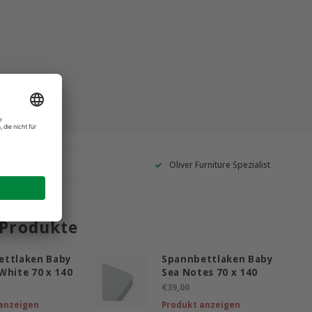
Garantie
Oliver Furniture Spezialist
 Produkte
ettlaken Baby
Spannbettlaken Baby
White 70 x 140
Sea Notes 70 x 140
€39,00
anzeigen
Produkt anzeigen