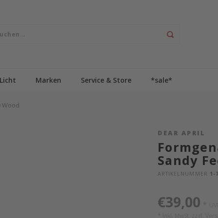
Licht
Marken
Service & Store
*sale*
40 Wood
DEAR APRIL
Formgen
Sandy Fe
ARTIKELNUMMER
1-7
€39,00
*
UV
* Inkl. MwSt. zzgl.
Ver