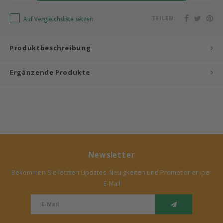
Bermbach Handcrafted
Auf Vergleichsliste setzen
TEILEN:
Müller Möbelwerkstätten
Produktbeschreibung
Moizi
Ergänzende Produkte
Lorena Canals
Träumeland
Sebra
Newsletter
FLEXA
Bekommen Sie letzten Updates, Neuigkeiten und Promotionen per
E-Mail
KAS Kopenhagen