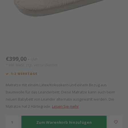
Mathy by Bols
Himm
Monte
Auf- 
Camp 
Spiel
Leand
Kisse
WOOKIDS
Spiel
Latte
Schre
Stillk
Texti
Zube
Moll
Bette
Aller
Kisse
Schla
Lifet
New Sanders Fanny
Matr
3D Ra
€399,00
UVP
*
* Inkl. MwSt. zzgl.
Versandkosten
we are bitte
Bettl
1-2 WERKTAGE
Pure Position
Zube
Matratze mit einem Latex/Kokoskern und einem Bezug aus
Baumwolle für das Leanderbett. Diese Matratze kann auch beim
POPTOP Schreibtisch
Wood 
neuen Babybett von Leander alternativ ausgewählt werden. Die
Matratze hat 2 Härtegrade.
Lesen Sie mehr
Richard Lampert / Eiermann
Servi
Zum Warenkorb hinzufügen
Charlie Crane