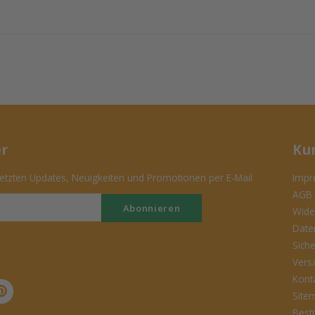
er
Ku
tzten Updates, Neuigkeiten und Promotionen per E-Mail
Impr
AGB
Abonnieren
Wide
Date
Sich
Vers
Kont
Site
Best