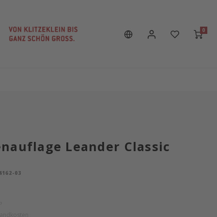
0
nauflage Leander Classic
t
4162-03
P
sandkosten