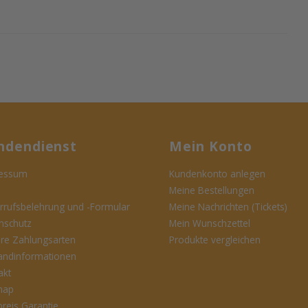
ndendienst
Mein Konto
essum
Kundenkonto anlegen
Meine Bestellungen
rrufsbelehrung und -Formular
Meine Nachrichten (Tickets)
nschutz
Mein Wunschzettel
ere Zahlungsarten
Produkte vergleichen
andinformationen
akt
map
preis Garantie