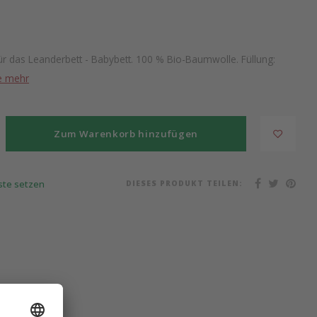
ür das Leanderbett - Babybett. 100 % Bio-Baumwolle. Füllung:
e mehr
Zum Warenkorb hinzufügen
DIESES PRODUKT TEILEN:
iste setzen