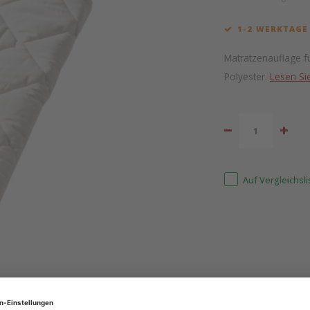
1-2 WERKTAGE
Matratzenauflage f
Polyester.
Lesen Si
Auf Vergleichsl