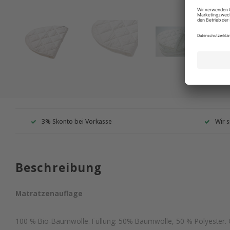
3% Skonto bei Vorkasse
Wir s
Beschreibung
Matratzenauflage
100 % Bio-Baumwolle. Füllung: 50% Baumwolle, 50 % Polyester. 