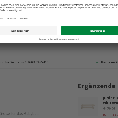
ind für Sie da: +49 2603 9365400
Bestpreis 
Ergänzende
Junior 
whitew
€179,95
Größe für das Babybett.
Produkt 