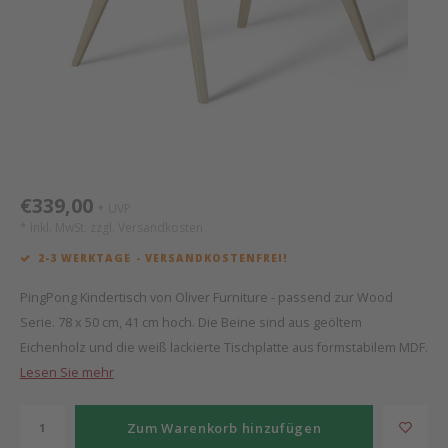
Mathy by Bols
Himm
Monte
Auf- 
Camp 
Spiel
Leand
Kisse
WOOKIDS
Spiel
Latte
Schre
Stillk
Texti
Zube
Moll
Bette
Aller
Kisse
Schla
Lifet
New Sanders Fanny
Matr
3D Ra
€339,00
UVP
*
* Inkl. MwSt. zzgl.
Versandkosten
we are bitte
Bettl
2-3 WERKTAGE - VERSANDKOSTENFREI!
Pure Position
Zube
PingPong Kindertisch von Oliver Furniture - passend zur Wood
Serie. 78 x 50 cm, 41 cm hoch. Die Beine sind aus geöltem
POPTOP Schreibtisch
Wood 
Eichenholz und die weiß lackierte Tischplatte aus formstabilem MDF.
Lesen Sie mehr
Richard Lampert / Eiermann
Servi
Zum Warenkorb hinzufügen
Charlie Crane