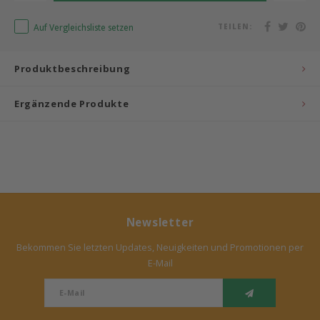
Bermbach Handcrafted
Auf Vergleichsliste setzen
TEILEN:
Müller Möbelwerkstätten
Produktbeschreibung
Moizi
Ergänzende Produkte
Lorena Canals
Träumeland
Sebra
Newsletter
FLEXA
Bekommen Sie letzten Updates, Neuigkeiten und Promotionen per
E-Mail
KAS Kopenhagen