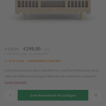
Mathy by Bols
Himm
Monte
Auf- 
Camp 
Spiel
Leand
Kisse
WOOKIDS
Spiel
Latte
Schre
Stillk
Texti
Zube
Moll
Bette
Aller
Kisse
Schla
Lifet
New Sanders Fanny
Matr
3D Ra
€299,00
€329,00
UVP
*
*
* Inkl. MwSt. zzgl.
Versandkosten
we are bitte
Bettl
8-14 TAGE - VERSANDKOSTENFREI!
Pure Position
Zube
Das Umbauset zum Moss Babybett von Oeuf beinhaltet eine neue
Seite mit offenem Ausstieg. In Birke für den einfachen Austausch.
POPTOP Schreibtisch
Wood 
Lesen Sie mehr
Richard Lampert / Eiermann
Servi
Zum Warenkorb hinzufügen
Charlie Crane