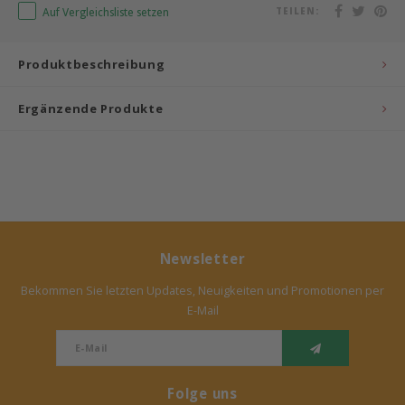
Auf Vergleichsliste setzen
TEILEN:
Bermbach Handcrafted
Produktbeschreibung
Müller Möbelwerkstätten
Ergänzende Produkte
Moizi
Lorena Canals
Träumeland
Sebra
Newsletter
Bekommen Sie letzten Updates, Neuigkeiten und Promotionen per
FLEXA
E-Mail
KAS Kopenhagen
Folge uns