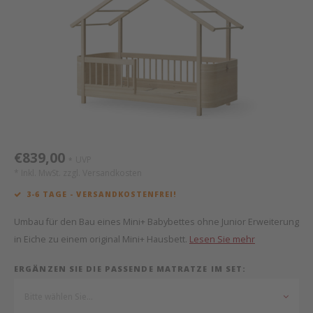
Mathy by Bols
Himm
Monte
Auf- 
Camp 
Spiel
Leand
Kisse
WOOKIDS
Spiel
Latte
Schre
Stillk
Texti
Zube
Moll
Bette
Aller
Kisse
Schla
Lifet
New Sanders Fanny
Matr
3D Ra
€839,00
UVP
*
we are bitte
Bettl
* Inkl. MwSt. zzgl.
Versandkosten
3-6 TAGE - VERSANDKOSTENFREI!
Pure Position
Zube
Umbau für den Bau eines Mini+ Babybettes ohne Junior Erweiterung
POPTOP Schreibtisch
Wood 
in Eiche zu einem original Mini+ Hausbett.
Lesen Sie mehr
ERGÄNZEN SIE DIE PASSENDE MATRATZE IM SET:
Richard Lampert / Eiermann
Servi
Bitte wählen Sie...
Charlie Crane