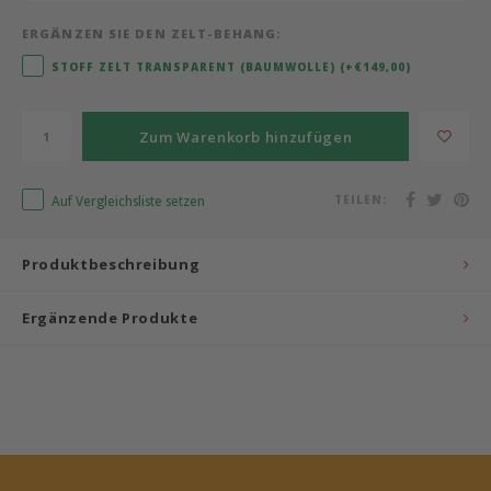
ERGÄNZEN SIE DEN ZELT-BEHANG:
Bermbach Handcrafted
STOFF ZELT TRANSPARENT (BAUMWOLLE) (+€149,00)
Müller Möbelwerkstätten
Zum Warenkorb hinzufügen
Moizi
Auf Vergleichsliste setzen
TEILEN:
Lorena Canals
Träumeland
Produktbeschreibung
Sebra
Ergänzende Produkte
FLEXA
KAS Kopenhagen