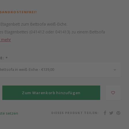
RSANDKOSTENFREI!
agenbett zum Bettsofa weiß-Eiche.
s Etagenbettes (041412 oder 041413) zu einem Bettsofa
e mehr
IE:
*
ttsofa in weiß-Eiche - €139,00
Zum Warenkorb hinzufügen
DIESES PRODUKT TEILEN:
iste setzen