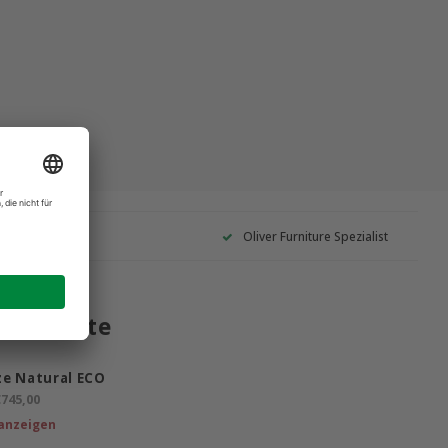
Garantie
Oliver Furniture Spezialist
 Produkte
e Natural ECO
745,00
anzeigen