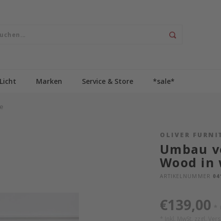
Licht
Marken
Service & Store
*sale*
he
OLIVER FURNI
Umbau v
Wood in 
ARTIKELNUMMER
04
€139,00
*
* Inkl. MwSt. zzgl.
Ver