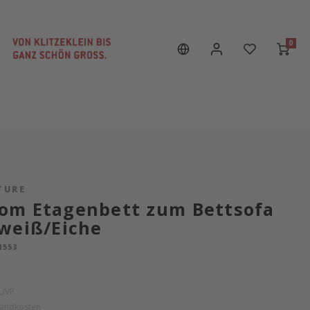
0
TURE
om Etagenbett zum Bettsofa
weiß/Eiche
1553
UVP
sandkosten