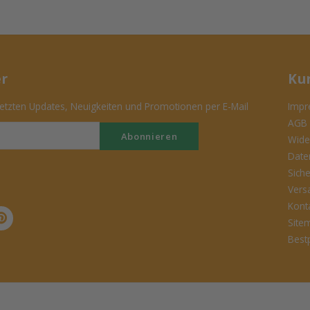
er
Ku
tzten Updates, Neuigkeiten und Promotionen per E-Mail
Impr
AGB
Abonnieren
Wide
Date
Sich
Vers
Kont
Site
Best