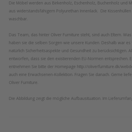
Die Möbel werden aus Birkenholz, Eschenholz, Buchenholz und MD
aus widerstandsfähigem Polyurethan Innenlack. Die Kissenhülle
waschbar.
Das Team, das hinter Oliver Furniture steht, sind auch Eltern. Wa
haben sie die selben Sorgen wie unsere Kunden. Deshalb war es 
natürlich Sicherheitsaspekte und Gesundheit zu berücksichtigen. Al
entworfen, dass sie den existierenden EU-Normen entsprechen. E
entnehmen Sie bitte der Homepage http://oliverfurniture.dk/webde
auch eine Erwachsenen-Kollektion. Fragen Sie danach. Gerne liefe
Oliver Furniture.
Die Abbildung zeigt die mögliche Aufbausituation. Im Lieferumfan