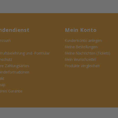
ndendienst
Mein Konto
essum
Kundenkonto anlegen
Meine Bestellungen
rrufsbelehrung und -Formular
Meine Nachrichten (Tickets)
nschutz
Mein Wunschzettel
ere Zahlungsarten
Produkte vergleichen
andinformationen
akt
map
preis Garantie