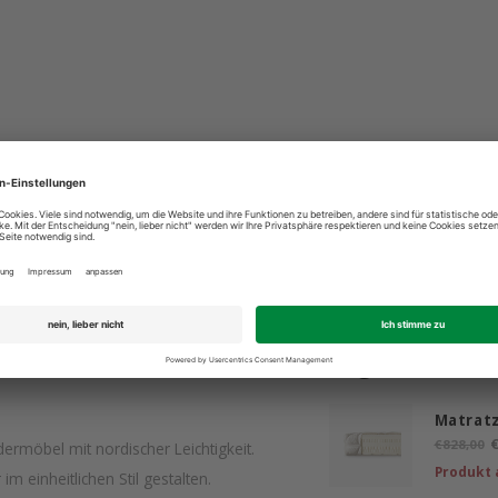
ind für Sie da: +49 2603 9365400
Bestpreis 
Ergänzende
Matratz
€
€828,00
ermöbel mit nordischer Leichtigkeit.
Produkt 
einheitlichen Stil gestalten.