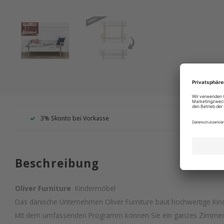
3% Skonto bei Vorkasse
Wir s
Beschreibung
Oliver Furniture
Kindermöbel
Das dänische Unternehmen Oliver Furniture baut hochwertige Kind
Mit dem umfassenden Programm können Sie ein ganzes Zimmer im 