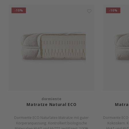
-10%
-10%
dormiente
Matratze Natural ECO
Matra
Dormiente ECO Naturlatex-Matratze mit guter
Dormiente ECO 
Körperanpassung. Kontrolliert biologische
Kokoskern. Ko
Materialien kbA* und kbT** zertifiziert. 100%
kbA* und kbT**