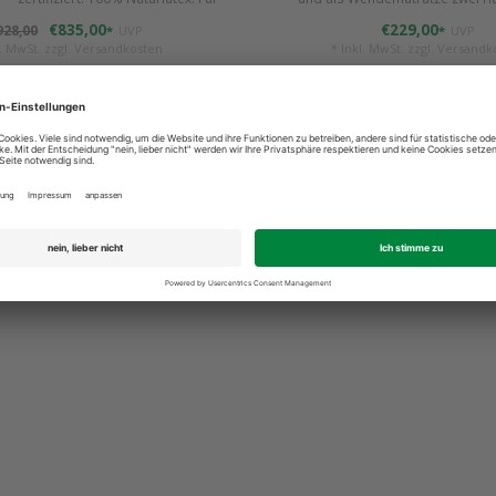
 geeignet. Mittelfest u. robust.
€835,00
€229,00
928,00
*
UVP
*
UVP
l. MwSt. zzgl.
Versandkosten
* Inkl. MwSt. zzgl.
Versandk
Vergleichen
Vergleichen