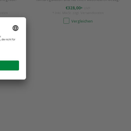
€328,00
*
UVP
osten
* Inkl. MwSt. zzgl.
Versandkosten
Vergleichen