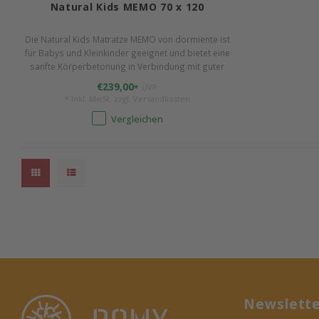
Natural Kids MEMO 70 x 120
Die Natural Kids Matratze MEMO von dormiente ist
für Babys und Kleinkinder geeignet und bietet eine
sanfte Körperbetonung in Verbindung mit guter
Klimaregulation. Materialien kontroll. biol. kbA* und
€239,00
*
UVP
kbT** zertifiziert. 100% Naturlatex.
* Inkl. MwSt. zzgl.
Versandkosten
Vergleichen
Newslett