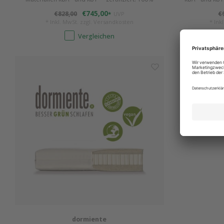
Naturlatex. Für alle Lagen geeignet. Mittelfest u.
alle Lagen
€745,00
€828,00
€
*
UVP
robust.
* Inkl. MwSt. zzgl.
Versandkosten
* Ink
Vergleichen
dormiente