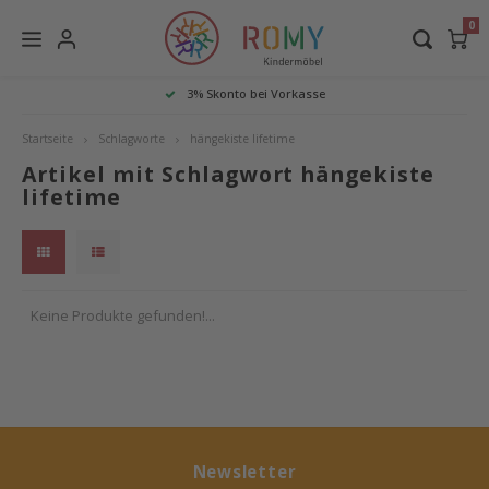
0
Baby- und Kinderzimmer
Spielsachen+Licht
Sprache
Marken
M
3% Skonto bei Vorkasse
Startseite
Schlagworte
hängekiste lifetime
Baby- und Kinderbetten
Spielfahrzeuge
Oliver Furniture
Baby
Kleid
Kinde
Teppi
Wood 
Spann
Perch
Natur
Linea
Lifet
Treta
DESTY
Moll 
Bette
Natur
Schre
Stape
Artikel mit Schlagwort hängekiste
Deutsch
lifetime
Baby- und Kindermöbel
Baby Spielsachen
Dear April
Wiege
Wicke
Baby
Kisse
Umbau
Bettn
Moss 
Natur
Leand
Lifet
Wood
De Br
Moll 
Umba
Natur
Famil
Schra
English
Matratzen und Schlafausstattung
Schlaginstrumente
Oeuf NYC
Junio
Regal
Wieg
Deck
Wood 
Bettt
Aufbe
Latte
Leand
Lifet
Speed
Moll 
Fanny
Natur
Famil
Arbei
Keine Produkte gefunden!...
Kinderzimmer-Textilien
Kuschelkissen
Dormiente
Bette
Aufb
Kopfk
Wicke
Umbau
Wicke
River
Kisse
Wicke
Lifet
moll 
Lönn
Kinderrutschen
Leander
Halbh
Kinde
Zude
Wood 
Betts
Baby 
Bette
Hochs
Lifet
Zube
Leuchten
Lifetime Kidsrooms
Hoch
Schre
Bett
Seasid
Bett
Zerti
Junio
Vorhä
Newsletter
Baghera
Etage
Tisch
Bettt
Umbau
Kinde
Matty
Bett