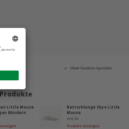
Garantie
Oliver Furniture Spezialist
 Produkte
ssen Little Mouse
Bettschlange Skye Little
ngen Bändern
Mouse
€59,00
anzeigen
Produkt anzeigen