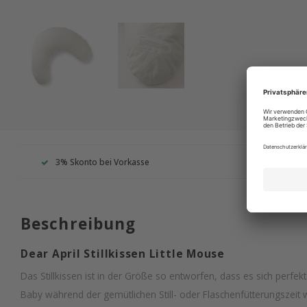
3% Skonto bei Vorkasse
Wir s
Beschreibung
Dear April Stillkissen Little Mouse
Das Stillkissen ist in der Größe so entworfen, dass es sich perfe
Baby während der gemütlichen Still- oder Flaschenfütterungszeit wei