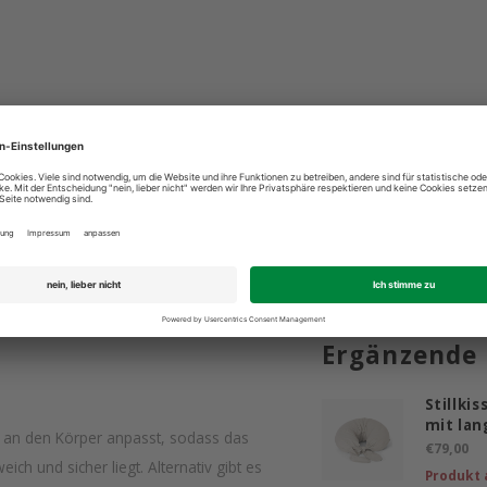
ind für Sie da: +49 2603 9365400
Bestpreis 
Ergänzende
Stillki
mit la
kt an den Körper anpasst, sodass das
€79,00
ch und sicher liegt. Alternativ gibt es
Produkt 