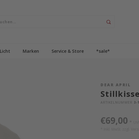
Licht
Marken
Service & Store
*sale*
DEAR APRIL
Stillkiss
ARTIKELNUMMER
3-1
€69,00
*
UV
* Inkl. MwSt. zzgl.
Ver