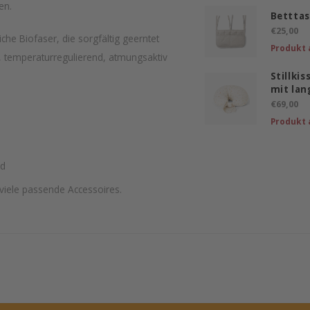
en.
Betttas
€25,00
che Biofaser, die sorgfältig geerntet
Produkt 
 temperaturregulierend, atmungsaktiv
Stillki
mit la
€69,00
Produkt 
ad
 viele passende Accessoires.