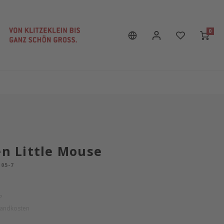
0
en Little Mouse
05-7
P
sandkosten