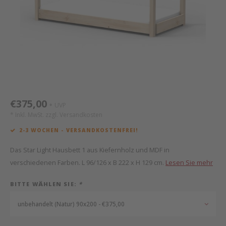
Mathy by Bols
Himm
Monte
Auf- 
Camp 
Spiel
Leand
Kisse
WOOKIDS
Spiel
Latte
Schre
Stillk
Texti
Zube
Moll
Bette
Aller
Kisse
Schla
Lifet
New Sanders Fanny
Matr
3D Ra
€375,00
UVP
*
* Inkl. MwSt. zzgl.
Versandkosten
we are bitte
Bettl
2-3 WOCHEN - VERSANDKOSTENFREI!
Pure Position
Zube
Das Star Light Hausbett 1 aus Kiefernholz und MDF in
verschiedenen Farben. L 96/126 x B 222 x H 129 cm.
Lesen Sie mehr
POPTOP Schreibtisch
Wood 
BITTE WÄHLEN SIE:
*
Richard Lampert / Eiermann
Servi
unbehandelt (Natur) 90x200 - €375,00
Charlie Crane