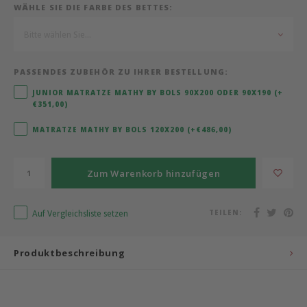
WÄHLE SIE DIE FARBE DES BETTES:
Bermbach Handcrafted
Bitte wählen Sie...
Müller Möbelwerkstätten
PASSENDES ZUBEHÖR ZU IHRER BESTELLUNG:
Moizi
JUNIOR MATRATZE MATHY BY BOLS 90X200 ODER 90X190 (+
€351,00)
Lorena Canals
MATRATZE MATHY BY BOLS 120X200 (+€486,00)
Träumeland
Zum Warenkorb hinzufügen
Sebra
Auf Vergleichsliste setzen
TEILEN:
FLEXA
Produktbeschreibung
KAS Kopenhagen