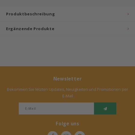
Bermbach Handcrafted
Produktbeschreibung
Müller Möbelwerkstätten
Ergänzende Produkte
Moizi
Lorena Canals
Träumeland
Newsletter
Sebra
Bekommen Sie letzten Updates, Neuigkeiten und Promotionen per
E-Mail
FLEXA
KAS Kopenhagen
Folge uns