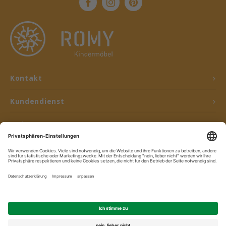
Kontakt
Kundendienst
Mein Konto
© Copyright 2026 ROMY Kindermöbel - Powered by
Lightspeed
- Theme by
Shopmonkey