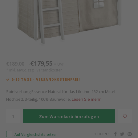
Mathy by Bols
Himm
Monte
Auf- 
Camp 
Spiel
Leand
Kisse
WOOKIDS
Spiel
Latte
Schre
Stillk
Texti
Zube
Moll
Bette
Aller
Kisse
Schla
Lifet
New Sanders Fanny
Matr
3D Ra
€179,55
€189,00
UVP
*
*
* Inkl. MwSt. zzgl.
Versandkosten
we are bitte
Bettl
5-10 TAGE - VERSANDKOSTENFREI!
Pure Position
Zube
Spielvorhang Essence Natural für das Lifetime 152 cm Mittel
Hochbett. 3-teilig. 100% Baumwolle.
Lesen Sie mehr
POPTOP Schreibtisch
Wood 
Zum Warenkorb hinzufügen
Richard Lampert / Eiermann
Servi
Auf Vergleichsliste setzen
TEILEN:
Charlie Crane