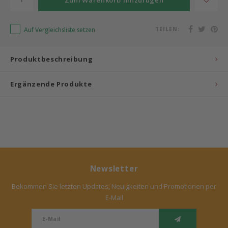
Bermbach Handcrafted
Auf Vergleichsliste setzen
TEILEN:
Müller Möbelwerkstätten
Produktbeschreibung
Moizi
Ergänzende Produkte
Lorena Canals
Träumeland
Sebra
Newsletter
FLEXA
Bekommen Sie letzten Updates, Neuigkeiten und Promotionen per
KAS Kopenhagen
E-Mail