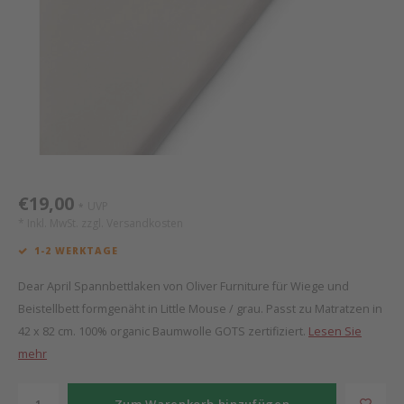
Mathy by Bols
Himm
Monte
Auf- 
Camp 
Spiel
Leand
Kisse
WOOKIDS
Spiel
Latte
Schre
Stillk
Texti
Zube
Moll
Bette
Aller
Kisse
Schla
Lifet
New Sanders Fanny
Matr
3D Ra
€19,00
UVP
*
we are bitte
Bettl
* Inkl. MwSt. zzgl.
Versandkosten
1-2 WERKTAGE
Pure Position
Zube
Dear April Spannbettlaken von Oliver Furniture für Wiege und
POPTOP Schreibtisch
Wood 
Beistellbett formgenäht in Little Mouse / grau. Passt zu Matratzen in
42 x 82 cm. 100% organic Baumwolle GOTS zertifiziert.
Lesen Sie
Richard Lampert / Eiermann
Servi
mehr
Charlie Crane
Zum Warenkorb hinzufügen