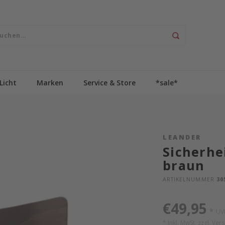
Licht
Marken
Service & Store
*sale*
LEANDER
Sicherhe
braun
ARTIKELNUMMER
30
€49,95
*
UV
* Inkl. MwSt. zzgl.
Ver