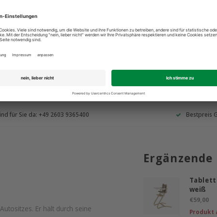
ind für Sie da: +49 2603 9365400
Bestpreis 
Ergänzende
Tablett
weiß
€59,00
Autositzes. Er hält durch seine
Produkt 