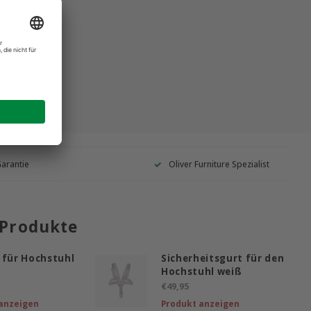
Garantie
Oliver Furniture Spezialist
 Produkte
 für Hochstuhl
Sicherheitsgurt für den
Hochstuhl weiß
€49,95
anzeigen
Produkt anzeigen