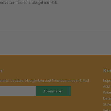
rnative zum Sicherheitsbügel aus Holz.
er
Ku
tzten Updates, Neuigkeiten und Promotionen per E-Mail
Impr
AGB
Abonnieren
Wide
Date
Sich
Vers