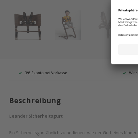
3% Skonto bei Vorkasse
Wir s
Beschreibung
Leander Sicherheitsgurt
Ein Sicherheitsgurt ähnlich zu bedienen, wie der Gurt eines Kinder-