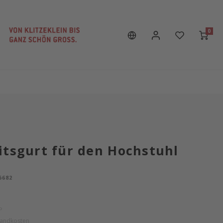
0
itsgurt für den Hochstuhl
5682
P
sandkosten