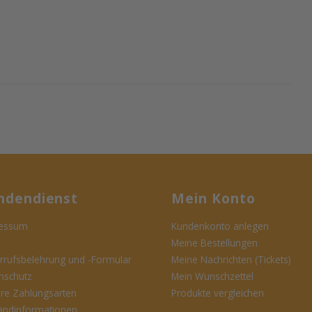
ndendienst
Mein Konto
essum
Kundenkonto anlegen
Meine Bestellungen
rrufsbelehrung und -Formular
Meine Nachrichten (Tickets)
nschutz
Mein Wunschzettel
ere Zahlungsarten
Produkte vergleichen
andinformationen