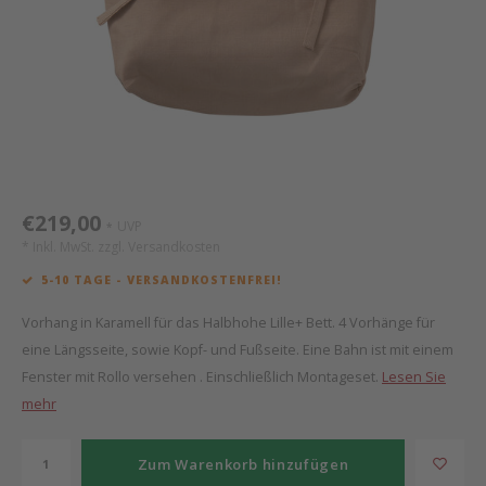
Mathy by Bols
Himm
Monte
Auf- 
Camp 
Spiel
Leand
Kisse
WOOKIDS
Spiel
Latte
Schre
Stillk
Texti
Zube
Moll
Bette
Aller
Kisse
Schla
Lifet
New Sanders Fanny
Matr
3D Ra
€219,00
UVP
*
* Inkl. MwSt. zzgl.
Versandkosten
we are bitte
Bettl
5-10 TAGE - VERSANDKOSTENFREI!
Pure Position
Zube
Vorhang in Karamell für das Halbhohe Lille+ Bett. 4 Vorhänge für
eine Längsseite, sowie Kopf- und Fußseite. Eine Bahn ist mit einem
POPTOP Schreibtisch
Wood 
Fenster mit Rollo versehen . Einschließlich Montageset.
Lesen Sie
mehr
Richard Lampert / Eiermann
Servi
Zum Warenkorb hinzufügen
Charlie Crane