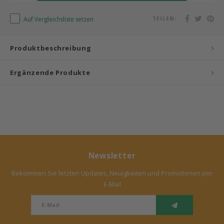
Bermbach Handcrafted
Auf Vergleichsliste setzen
TEILEN:
Müller Möbelwerkstätten
Produktbeschreibung
Moizi
Ergänzende Produkte
Lorena Canals
Träumeland
Sebra
Newsletter
FLEXA
Bekommen Sie letzten Updates, Neuigkeiten und Promotionen per
E-Mail
KAS Kopenhagen