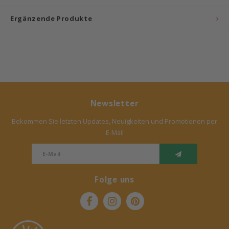
Ergänzende Produkte
Bermbach Handcrafted
Müller Möbelwerkstätten
Moizi
Lorena Canals
Newsletter
Träumeland
Bekommen Sie letzten Updates, Neuigkeiten und Promotionen per
E-Mail
Sebra
FLEXA
Folge uns
KAS Kopenhagen