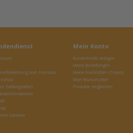
ndendienst
Mein Konto
essum
Kundenkonto anlegen
Meine Bestellungen
rrufsbelehrung und -Formular
Meine Nachrichten (Tickets)
nschutz
Mein Wunschzettel
ere Zahlungsarten
Produkte vergleichen
andinformationen
akt
map
preis Garantie