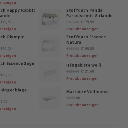
anzeigen
ach Happy Rabbit
Stoffdach Panda
lande
Paradise mit Girlande
179,55
€179,55
€189,00
anzeigen
Produkt anzeigen
ach Olympic
Stoffdach Essence
Natural
170,05
€160,55
€169,00
anzeigen
Produkt anzeigen
ch Essence Sage
Hängekiste weiß
€121,60
€128,00
160,55
Produkt anzeigen
anzeigen
 Hängeablage
Matratze Vollmond
€299,00
2,20
Produkt anzeigen
anzeigen