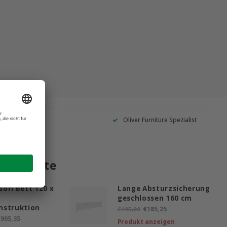
Garantie
Oliver Furniture Spezialist
 Produkte
ori Bett 120 x
Lange Absturzsicherung
geschlossen 160 cm
nstruktion
€185,25
€195,00
905,35
Produkt anzeigen