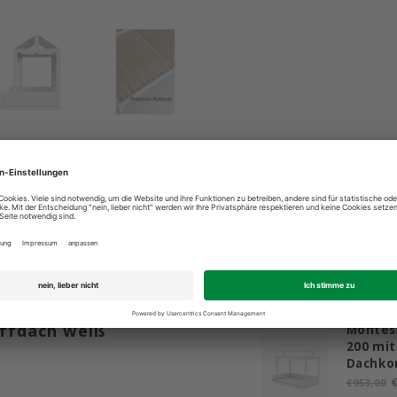
ind für Sie da: +49 2603 9365400
Bestpreis 
Ergänzende
offdach weiß
Montess
200 mit
Dachko
€
€953,00