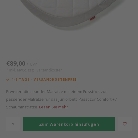
Mathy by Bols
Himm
Monte
Auf- 
Camp 
Spiel
Leand
Kisse
WOOKIDS
Spiel
Latte
Schre
Stillk
Texti
Zube
Moll
Bette
Aller
Kisse
Schla
Lifet
New Sanders Fanny
Matr
3D Ra
€89,00
UVP
*
* Inkl. MwSt. zzgl.
Versandkosten
we are bitte
Bettl
1-2 TAGE - VERSANDKOSTENFREI!
Pure Position
Zube
Erweitert die Leander Matratze mit einem Fußstück zur
passendenMatratze für das Juniorbett. Passt zur Comfort +7
POPTOP Schreibtisch
Wood 
Schaummatratze.
Lesen Sie mehr
Richard Lampert / Eiermann
Servi
Zum Warenkorb hinzufügen
Charlie Crane