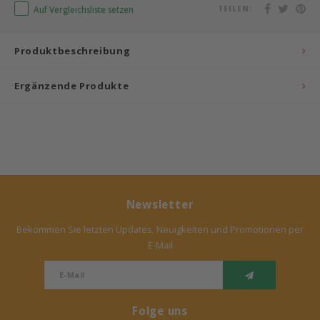
Auf Vergleichsliste setzen
TEILEN:
Bermbach Handcrafted
Produktbeschreibung
Müller Möbelwerkstätten
Ergänzende Produkte
Moizi
Lorena Canals
Träumeland
Sebra
Newsletter
Bekommen Sie letzten Updates, Neuigkeiten und Promotionen per
FLEXA
E-Mail
KAS Kopenhagen
Folge uns