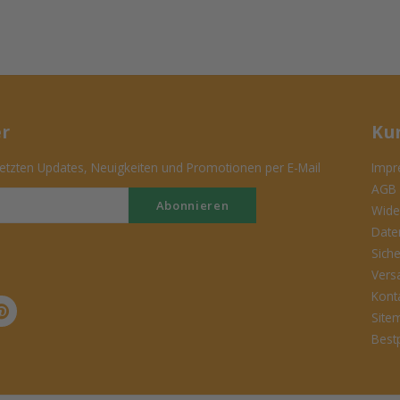
er
Ku
tzten Updates, Neuigkeiten und Promotionen per E-Mail
Impr
AGB
Abonnieren
Wide
Date
Sich
Vers
Kont
Site
Best