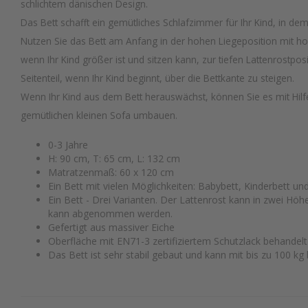
schlichtem dänischen Design.
Das Bett schafft ein gemütliches Schlafzimmer für Ihr Kind, in dem 
Nutzen Sie das Bett am Anfang in der hohen Liegeposition mit h
wenn Ihr Kind größer ist und sitzen kann, zur tiefen Lattenrostpos
Seitenteil, wenn Ihr Kind beginnt, über die Bettkante zu steigen.
Wenn Ihr Kind aus dem Bett herauswächst, können Sie es mit Hil
gemütlichen kleinen Sofa umbauen.
0-3 Jahre
H: 90 cm, T: 65 cm, L: 132 cm
Matratzenmaß: 60 x 120 cm
Ein Bett mit vielen Möglichkeiten: Babybett, Kinderbett u
Ein Bett - Drei Varianten. Der Lattenrost kann in zwei Höh
kann abgenommen werden.
Gefertigt aus massiver Eiche
Oberfläche mit EN71-3 zertifiziertem Schutzlack behandel
Das Bett ist sehr stabil gebaut und kann mit bis zu 100 kg