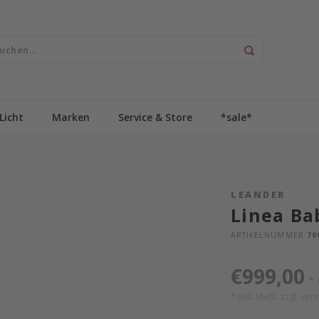
Licht
Marken
Service & Store
*sale*
LEANDER
Linea Ba
ARTIKELNUMMER
70
€999,00
*
* Inkl. MwSt. zzgl.
Ver