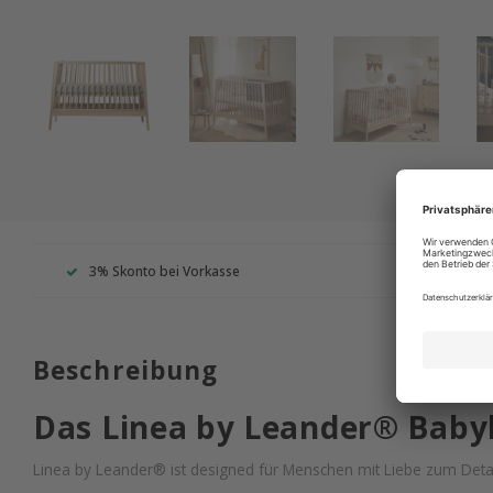
3% Skonto bei Vorkasse
Wir s
Beschreibung
Das Linea by Leander® Baby
Linea by Leander® ist designed für Menschen mit Liebe zum Detail