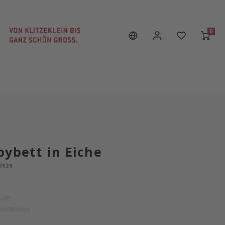
0
bybett in Eiche
0020
UVP
sandkosten