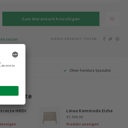
Zum Warenkorb hinzufügen
DIESES PRODUKT TEILEN:
iste setzen
Garantie
Oliver Furniture Spezialist
 Produkte
tratze HEIDI
Linea Kommode Eiche
€1.099,00
anzeigen
Produkt anzeigen