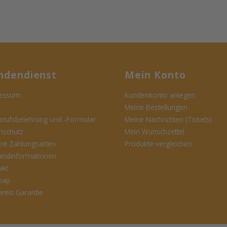
ndendienst
Mein Konto
essum
Kundenkonto anlegen
Meine Bestellungen
rrufsbelehrung und -Formular
Meine Nachrichten (Tickets)
nschutz
Mein Wunschzettel
ere Zahlungsarten
Produkte vergleichen
andinformationen
akt
map
preis Garantie