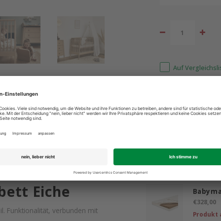
Auf Vergleichsl
ind für Sie da: +49 2603 9365400
Bestpreis 
Ergänzende
bett Eiche
Babyma
€328,00
. Funktionalität, verbunden mit
Produkt 