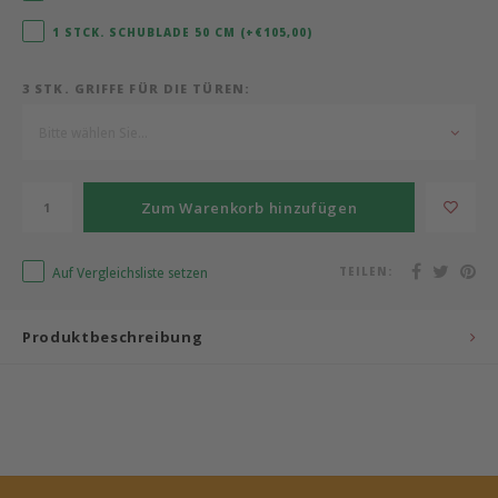
1 STCK. SCHUBLADE 50 CM (+€105,00)
Bermbach Handcrafted
3 STK. GRIFFE FÜR DIE TÜREN:
Müller Möbelwerkstätten
Bitte wählen Sie...
Moizi
Lorena Canals
Zum Warenkorb hinzufügen
Träumeland
Auf Vergleichsliste setzen
TEILEN:
Sebra
Produktbeschreibung
FLEXA
KAS Kopenhagen