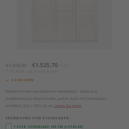
Mathy by Bols
Himm
Monte
Auf- 
Camp 
Spiel
Leand
Kisse
WOOKIDS
Spiel
Latte
Schre
Stillk
Texti
Zube
Moll
Bette
Aller
Kisse
Schla
Lifet
New Sanders Fanny
Matr
3D Ra
€1.525,70
€1.606,00
UVP
*
*
we are bitte
Bettl
* Inkl. MwSt. zzgl.
Versandkosten
2-3 WOCHEN
Pure Position
Zube
Kleiderschrank von Lifetime in whitewash - stabil und
POPTOP Schreibtisch
Wood 
multifunktional. Massiv Kiefer, astfrei. Auch mit Schubladen
erhältlich. 203 x 150 x 53 cm.
Lesen Sie mehr
Richard Lampert / Eiermann
Servi
ERGÄNZUNG VON SCHUBLADEN:
Charlie Crane
1 STCK. SCHUBLADE 100 CM (+€149,00)