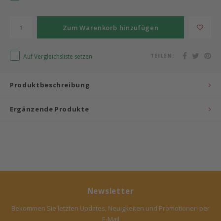
Bermbach Handcrafted
Zum Warenkorb hinzufügen
Müller Möbelwerkstätten
Auf Vergleichsliste setzen
TEILEN:
Moizi
Produktbeschreibung
Lorena Canals
Ergänzende Produkte
Träumeland
Sebra
FLEXA
KAS Kopenhagen
Newsletter
Bekommen Sie letzten Updates, Neuigkeiten und Promotionen per
E-Mail