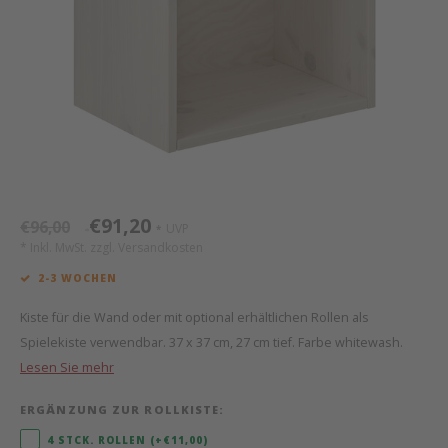
Mathy by Bols
Himm
Monte
Auf- 
Camp 
Spiel
Leand
Kisse
WOOKIDS
Spiel
Latte
Schre
Stillk
Texti
Zube
Moll
Bette
Aller
Kisse
Schla
Lifet
New Sanders Fanny
Matr
3D Ra
€91,20
€96,00
UVP
*
*
we are bitte
Bettl
* Inkl. MwSt. zzgl.
Versandkosten
2-3 WOCHEN
Pure Position
Zube
Kiste für die Wand oder mit optional erhältlichen Rollen als
POPTOP Schreibtisch
Wood 
Spielekiste verwendbar. 37 x 37 cm, 27 cm tief. Farbe whitewash.
Lesen Sie mehr
Richard Lampert / Eiermann
Servi
ERGÄNZUNG ZUR ROLLKISTE:
Charlie Crane
4 STCK. ROLLEN (+€11,00)