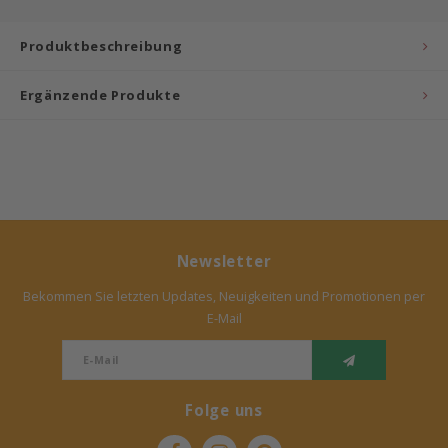
Bermbach Handcrafted
Produktbeschreibung
Müller Möbelwerkstätten
Ergänzende Produkte
Moizi
Lorena Canals
Träumeland
Newsletter
Sebra
Bekommen Sie letzten Updates, Neuigkeiten und Promotionen per
E-Mail
FLEXA
KAS Kopenhagen
Folge uns