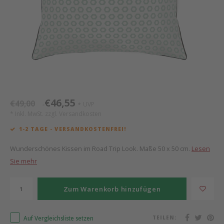
Mathy by Bols
Himm
Monte
Auf- 
Camp 
Spiel
Leand
Kisse
WOOKIDS
Spiel
Latte
Schre
Stillk
Texti
Zube
Moll
Bette
Aller
Kisse
Schla
Lifet
New Sanders Fanny
Matr
3D Ra
€46,55
€49,00
UVP
*
*
* Inkl. MwSt. zzgl.
Versandkosten
we are bitte
Bettl
1-2 TAGE - VERSANDKOSTENFREI!
Pure Position
Zube
Wunderschönes Kissen im Road Trip Look. Maße 50 x 50 cm.
Lesen
Sie mehr
POPTOP Schreibtisch
Wood 
Zum Warenkorb hinzufügen
Richard Lampert / Eiermann
Servi
Auf Vergleichsliste setzen
TEILEN:
Charlie Crane