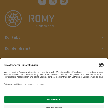
Kontakt
Kundendienst
Mein Konto
© Copyright 2026 ROMY Kindermöbel - Powered by
Lightspeed
- Theme by
Shopmonkey