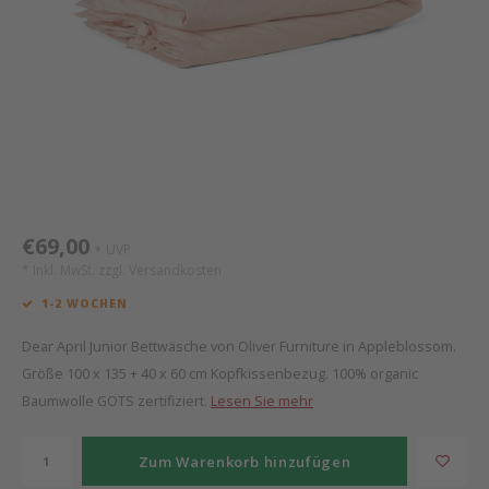
Mathy by Bols
Himm
Monte
Auf- 
Camp 
Spiel
Leand
Kisse
WOOKIDS
Spiel
Latte
Schre
Stillk
Texti
Zube
Moll
Bette
Aller
Kisse
Schla
Lifet
New Sanders Fanny
Matr
3D Ra
€69,00
UVP
*
we are bitte
Bettl
* Inkl. MwSt. zzgl.
Versandkosten
1-2 WOCHEN
Pure Position
Zube
Dear April Junior Bettwäsche von Oliver Furniture in Appleblossom.
POPTOP Schreibtisch
Wood 
Größe 100 x 135 + 40 x 60 cm Kopfkissenbezug. 100% organic
Baumwolle GOTS zertifiziert.
Lesen Sie mehr
Richard Lampert / Eiermann
Servi
Zum Warenkorb hinzufügen
Charlie Crane