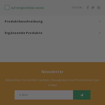
Auf Vergleichsliste setzen
TEILEN:
Bermbach Handcrafted
Müller Möbelwerkstätten
Produktbeschreibung
Moizi
Ergänzende Produkte
Lorena Canals
Träumeland
Sebra
Newsletter
FLEXA
Bekommen Sie letzten Updates, Neuigkeiten und Promotionen per
E-Mail
KAS Kopenhagen