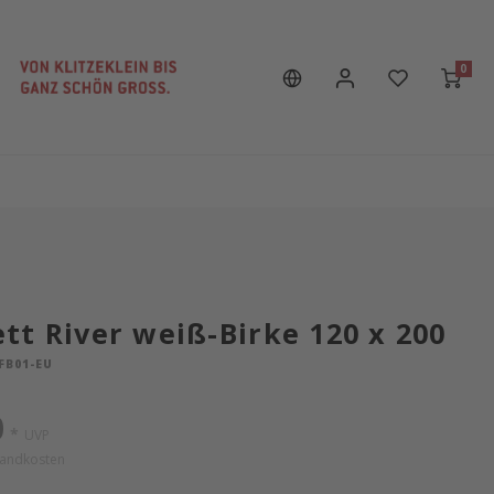
0
tt River weiß-Birke 120 x 200
FB01-EU
0
*
UVP
sandkosten