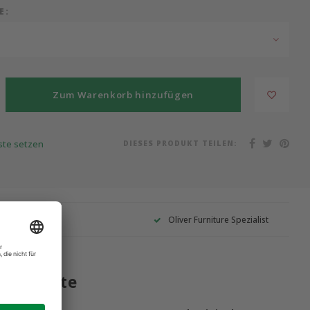
E:
Zum Warenkorb hinzufügen
DIESES PRODUKT TEILEN:
iste setzen
Garantie
Oliver Furniture Spezialist
 Produkte