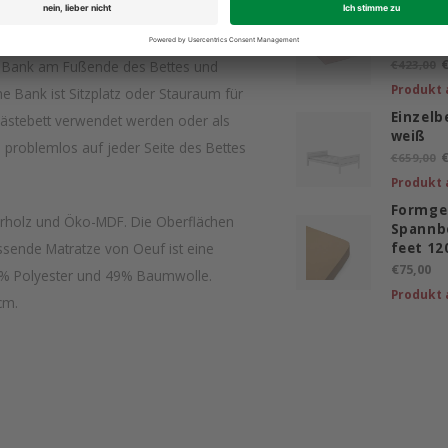
Matratz
Weichs
n ein modernes Jugendzimmer. Dieses
cm
€
ner Bank am Fußende des Bettes und
€423,00
Produkt 
ine Bank ist Sitzplatz oder Stauraum für
Einzelb
Gästebett verwendet werden oder als
weiß
n problemlos auf jeder Seite des Bettes
€
€659,00
Produkt 
Formge
errholz und Öko-MDF. Die Oberflächen
Spannb
assende Matratze von Oeuf ist eine
feet 12
€75,00
% Polyester und 49% Baumwolle.
Produkt 
 cm.