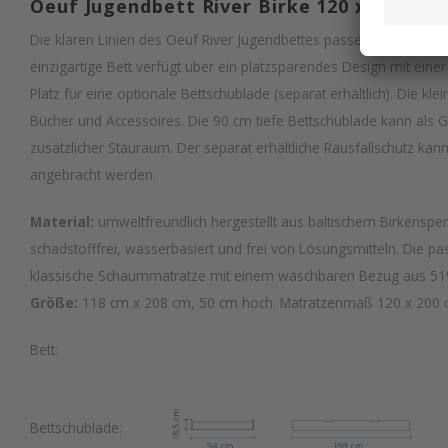
Oeuf Jugendbett River Birke 120 x 200
Die klaren Linien des Oeuf River Jugendbettes passen perfekt i
einzigartige Bett verfügt über ein platzsparendes Design mit ei
Platz für eine optionale Bettschublade (separat erhältlich). Die kle
Bücher und Accessoires. Die 90 cm tiefe Bettschublade kann als 
zusätzlicher Stauraum. Der separat erhältliche Rausfallschutz kan
angebracht werden.
Material:
umweltfreundlich hergestellt aus baltischem Birkensp
schadstofffrei, wasserbasiert und frei von Lösungsmitteln. Die p
klassische Schaummatratze mit einem waschbaren Bezug aus 51
Größe:
118 cm x 208 cm, 50 cm hoch. Matratzenmaß 120 x 200
Bett:
Bettschublade: