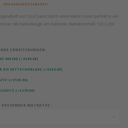
 - VERSANDKOSTENFREI!
 Jugendbett von Oeuf passt durch seine klaren Linien perfekt in ein
mmer. Mit Bank/Ablage am Fußende. Matratzenmaß 120 x 200
ENDE ERWEITERUNGEN:
 90X200 (+€399,00)
 DIE BETTSCHUBLADE (+€229,00)
TZ (+€139,00)
SCHUTZ (+€279,00)
H PASSENDER MATRATZE: