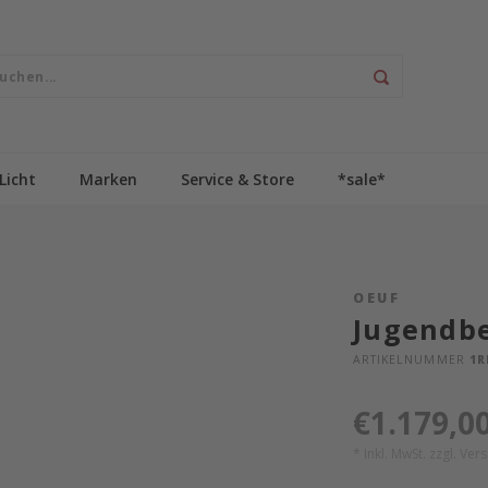
Licht
Marken
Service & Store
*sale*
OEUF
Jugendbe
ARTIKELNUMMER
1R
€1.179,0
* Inkl. MwSt. zzgl.
Ver