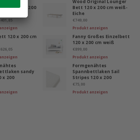
e Classic
Wood Original Lounger
chaum 120 x 200
Bett 120 x 200 cm weiß-
Eiche
401,85
€749,00
anzeigen
Produkt anzeigen
ett 120 x 200 cm
Fanny Großes Einzelbett
120 x 200 cm weiß
626,05
€899,00
anzeigen
Produkt anzeigen
nähtes
Formgenähtes
ettlaken sandy
Spannbettlaken Sail
0 x 200
Stripes 120 x 200
€75,00
anzeigen
Produkt anzeigen