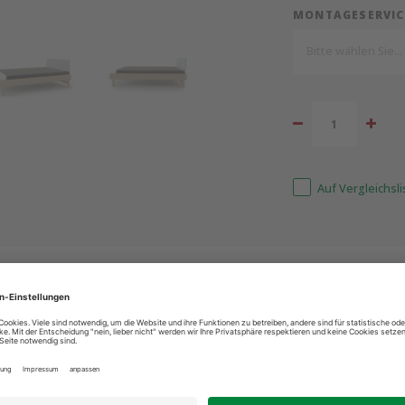
MONTAGESERVIC
Bitte wählen Sie...
Auf Vergleichsl
ind für Sie da: +49 2603 9365400
Bestpreis 
Ergänzende