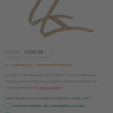
Mathy by Bols
Himm
Monte
Auf- 
Camp 
Spiel
Leand
Kisse
WOOKIDS
Spiel
Latte
Schre
Stillk
Texti
Zube
Moll
Bette
Aller
Kisse
Schla
Lifet
New Sanders Fanny
Matr
3D Ra
€299,00
€329,00
UVP
*
*
* Inkl. MwSt. zzgl.
Versandkosten
we are bitte
Bettl
2-3 WERKTAGE - VERSANDKOSTENFREI!
Pure Position
Zube
Leander Hochstuhl Louie in Eiche Natur. Sicher, komfortabel,
langlebig und in eleganter Leichtigkeit. Höhenverstellbar und
POPTOP Schreibtisch
Wood 
vielseitig erweiterbar.
Lesen Sie mehr
Richard Lampert / Eiermann
Servi
EINSCHLIESSLICH SICHERHEITSBÜGEL ODER GURT:
SICHERHEITSBÜGEL MIT LEDERBAND (+€79,00)
Charlie Crane