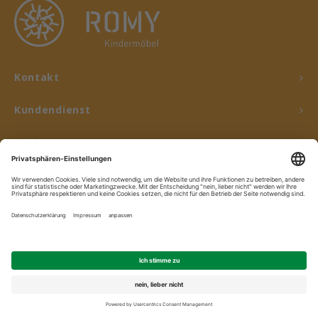
Kontakt
Kundendienst
Mein Konto
© Copyright 2026 ROMY Kindermöbel - Powered by
Lightspeed
- Theme by
Shopmonkey