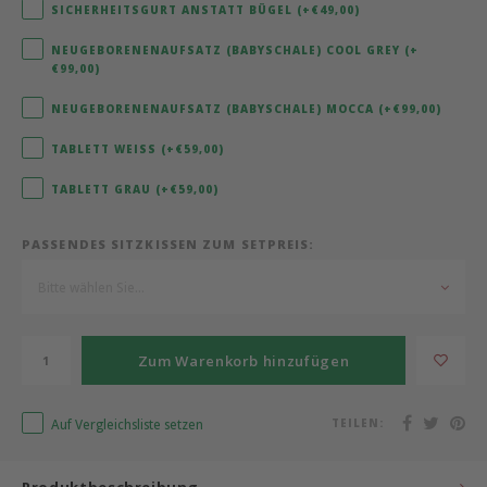
SICHERHEITSGURT ANSTATT BÜGEL (+€49,00)
Bermbach Handcrafted
NEUGEBORENENAUFSATZ (BABYSCHALE) COOL GREY (+
€99,00)
Müller Möbelwerkstätten
NEUGEBORENENAUFSATZ (BABYSCHALE) MOCCA (+€99,00)
Moizi
TABLETT WEISS (+€59,00)
TABLETT GRAU (+€59,00)
Lorena Canals
PASSENDES SITZKISSEN ZUM SETPREIS:
Träumeland
Bitte wählen Sie...
Sebra
Zum Warenkorb hinzufügen
FLEXA
KAS Kopenhagen
Auf Vergleichsliste setzen
TEILEN: