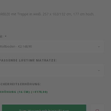
BREEZE mit Treppe in weiß. 257 x 102/132 cm, 177 cm hoch.
IE:
*
 Rollboden - €2.148,90
 PASSENDE LIFETIME MATRATZE:
ICHERHEITSERHÖHUNG:
RHÖHUNG (16 CM) (+€178,00)
Zum Warenkorb hinzufügen