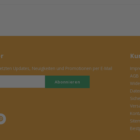
er
Ku
tzten Updates, Neuigkeiten und Promotionen per E-Mail
Impr
AGB
Abonnieren
Wide
Date
Sich
Vers
Kont
Site
Best