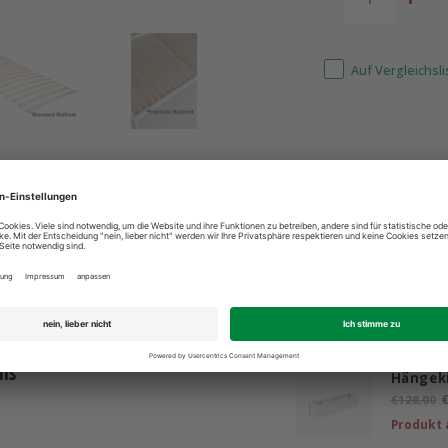
Auf Vergleichsl
ind für Sie da: +49 2603 9365400
Bestpreis 
Ergänzende
iß
Hängek
€
€128,00
Produkt 