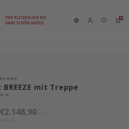
0
SROOMS
 BREEZE mit Treppe
40-10
€2.148,90
*
UVP
sandkosten