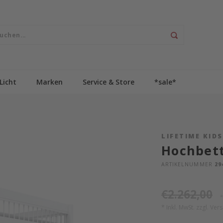
Licht
Marken
Service & Store
*sale*
LIFETIME KID
Hochbett
ARTIKELNUMMER
29
€2.262,00
*
* Inkl. MwSt. zzgl.
Ver