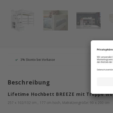
3% Skonto bei Vorkasse
Wir s
Beschreibung
Lifetime Hochbett BREEZE mit Treppe we
257 x 102/132 cm , 177 cm hoch, Matratzengröße: 90 x 200 cm