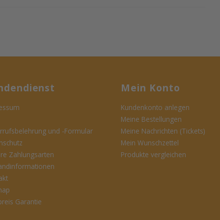
ndendienst
Mein Konto
essum
Kundenkonto anlegen
Meine Bestellungen
rrufsbelehrung und -Formular
Meine Nachrichten (Tickets)
nschutz
Mein Wunschzettel
ere Zahlungsarten
Produkte vergleichen
andinformationen
akt
map
preis Garantie