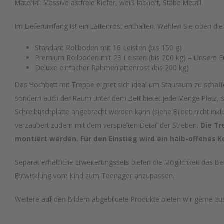
Material: Massive astfreie Kiefer, weiß lackiert, Stäbe Metall
Im Lieferumfang ist ein Lattenrost enthalten. Wählen Sie oben di
Standard Rollboden mit 16 Leisten (bis 150 g)
Premium Rollboden mit 23 Leisten (bis 200 kg) = Unsere 
Deluxe einfacher Rahmenlattenrost (bis 200 kg)
Das Hochbett mit Treppe eignet sich ideal um Stauraum zu schaf
sondern auch der Raum unter dem Bett bietet jede Menge Platz, s
Schreibtischplatte angebracht werden kann (siehe Bildet; nicht ink
verzaubert zudem mit dem verspielten Detail der Streben.
Die Tr
montiert werden. Für den Einstieg wird ein halb-offenes K
Separat erhältliche Erweiterungssets bieten die Möglichkeit das Be
Entwicklung vom Kind zum Teenager anzupassen.
Weitere auf den Bildern abgebildete Produkte bieten wir gerne zus