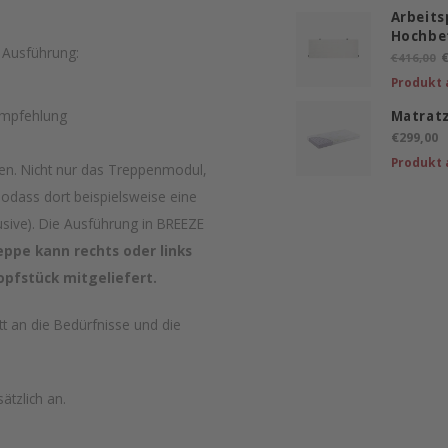
Arbeits
Hochbe
e Ausführung:
€
€416,00
Produkt 
Empfehlung
Matrat
€299,00
Produkt 
fen. Nicht nur das Treppenmodul,
odass dort beispielsweise eine
lusive). Die Ausführung in BREEZE
eppe kann rechts oder links
opfstück mitgeliefert.
tt an die Bedürfnisse und die
ätzlich an.