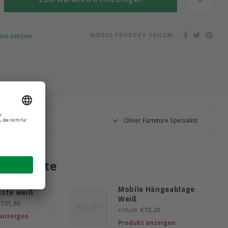
DIESES PRODUKT TEILEN:
iste setzen
Garantie
Oliver Furniture Spezialist
 Produkte
Mobile Hängeablage
iste weiß
Weiß
121,60
€72,20
€76,00
anzeigen
Produkt anzeigen