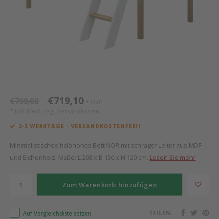
Mathy by Bols
Himm
Monte
Auf- 
Camp 
Spiel
Leand
Kisse
WOOKIDS
Spiel
Latte
Schre
Stillk
Texti
Zube
Moll
Bette
Aller
Kisse
Schla
Lifet
New Sanders Fanny
Matr
3D Ra
€719,10
€799,00
UVP
*
*
* Inkl. MwSt. zzgl.
Versandkosten
we are bitte
Bettl
2-3 WERKTAGE - VERSANDKOSTENFREI!
Pure Position
Zube
Minimalistisches halbhohes Bett NOR mit schräger Leiter aus MDF
und Eichenholz. Maße: L 208 x B 150 x H 120 cm.
Lesen Sie mehr
POPTOP Schreibtisch
Wood 
Zum Warenkorb hinzufügen
Richard Lampert / Eiermann
Servi
Auf Vergleichsliste setzen
TEILEN:
Charlie Crane