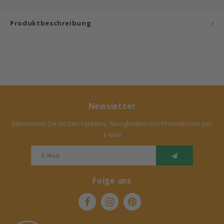
Bermbach Handcrafted
Produktbeschreibung
Müller Möbelwerkstätten
Moizi
Lorena Canals
Newsletter
Träumeland
Bekommen Sie letzten Updates, Neuigkeiten und Promotionen per
E-Mail
Sebra
FLEXA
Folge uns
KAS Kopenhagen