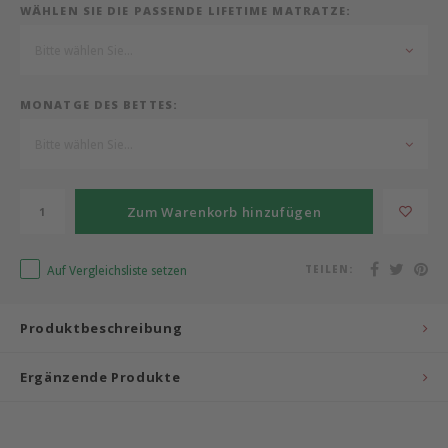
WÄHLEN SIE DIE PASSENDE LIFETIME MATRATZE:
Bermbach Handcrafted
Bitte wählen Sie...
Müller Möbelwerkstätten
MONATGE DES BETTES:
Moizi
Bitte wählen Sie...
Lorena Canals
Zum Warenkorb hinzufügen
Träumeland
Auf Vergleichsliste setzen
TEILEN:
Sebra
Produktbeschreibung
FLEXA
Ergänzende Produkte
KAS Kopenhagen