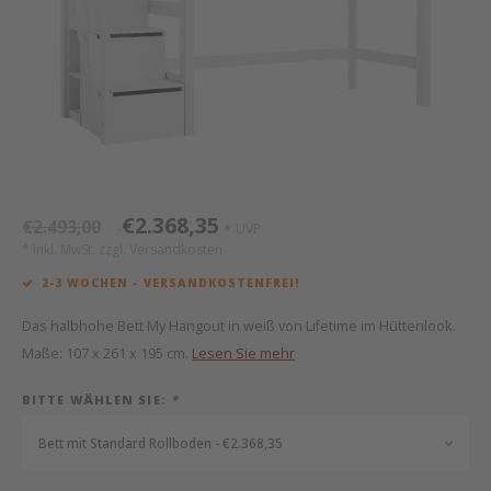
Mathy by Bols
Himm
Monte
Auf- 
Camp 
Spiel
Leand
Kisse
WOOKIDS
Spiel
Latte
Schre
Stillk
Texti
Zube
Moll
Bette
Aller
Kisse
Schla
Lifet
New Sanders Fanny
Matr
3D Ra
€2.368,35
€2.493,00
UVP
*
*
* Inkl. MwSt. zzgl.
Versandkosten
we are bitte
Bettl
2-3 WOCHEN - VERSANDKOSTENFREI!
Pure Position
Zube
Das halbhohe Bett My Hangout in weiß von Lifetime im Hüttenlook.
Maße: 107 x 261 x 195 cm.
Lesen Sie mehr
POPTOP Schreibtisch
Wood 
BITTE WÄHLEN SIE:
*
Richard Lampert / Eiermann
Servi
Bett mit Standard Rollboden - €2.368,35
Charlie Crane