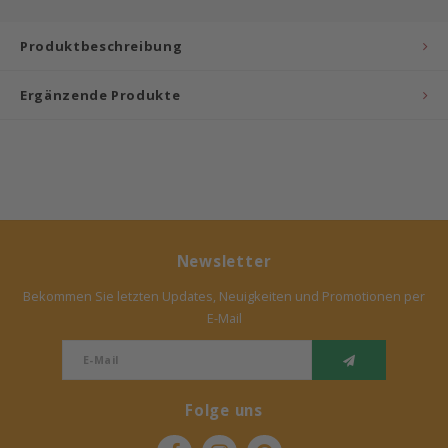
Bermbach Handcrafted
Produktbeschreibung
Müller Möbelwerkstätten
Ergänzende Produkte
Moizi
Lorena Canals
Träumeland
Newsletter
Sebra
Bekommen Sie letzten Updates, Neuigkeiten und Promotionen per
E-Mail
FLEXA
KAS Kopenhagen
Folge uns