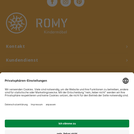
Kontakt
Kundendienst
Mein Konto
© Copyright 2026 ROMY Kindermöbel - Powered by
Lightspeed
- Theme by
Shopmonkey