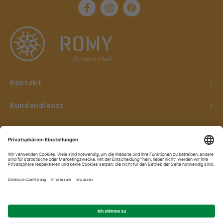
Kontakt
Kundendienst
Mein Konto
© Copyright 2026 ROMY Kindermöbel - Powered by
Lightspeed
- Theme by
Shopmonkey