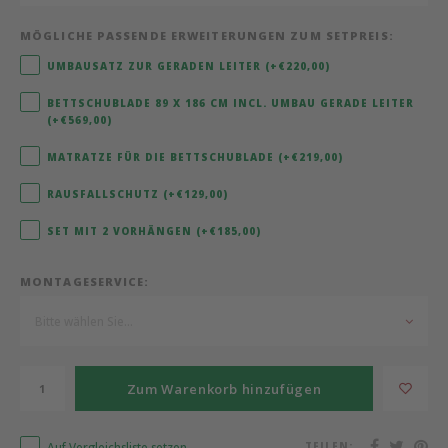
MÖGLICHE PASSENDE ERWEITERUNGEN ZUM SETPREIS:
Bermbach Handcrafted
UMBAUSATZ ZUR GERADEN LEITER (+€220,00)
Müller Möbelwerkstätten
BETTSCHUBLADE 89 X 186 CM INCL. UMBAU GERADE LEITER
(+€569,00)
Moizi
MATRATZE FÜR DIE BETTSCHUBLADE (+€219,00)
Lorena Canals
RAUSFALLSCHUTZ (+€129,00)
SET MIT 2 VORHÄNGEN (+€185,00)
Träumeland
MONTAGESERVICE:
Sebra
Bitte wählen Sie...
FLEXA
KAS Kopenhagen
Zum Warenkorb hinzufügen
Auf Vergleichsliste setzen
TEILEN: