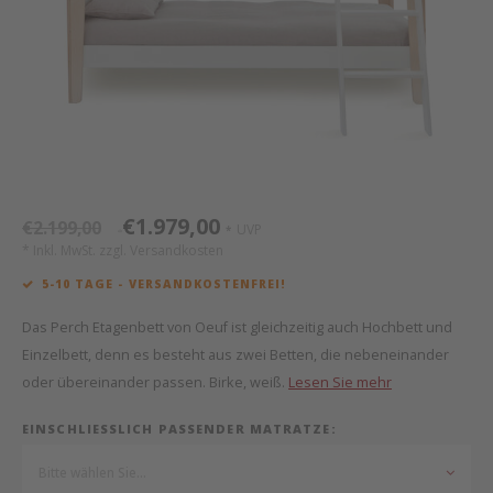
Mathy by Bols
Himm
Monte
Auf- 
Camp 
Spiel
Leand
Kisse
WOOKIDS
Spiel
Latte
Schre
Stillk
Texti
Zube
Moll
Bette
Aller
Kisse
Schla
Lifet
New Sanders Fanny
Matr
3D Ra
€1.979,00
€2.199,00
UVP
*
*
* Inkl. MwSt. zzgl.
Versandkosten
we are bitte
Bettl
5-10 TAGE - VERSANDKOSTENFREI!
Pure Position
Zube
Das Perch Etagenbett von Oeuf ist gleichzeitig auch Hochbett und
Einzelbett, denn es besteht aus zwei Betten, die nebeneinander
POPTOP Schreibtisch
Wood 
oder übereinander passen. Birke, weiß.
Lesen Sie mehr
Richard Lampert / Eiermann
Servi
EINSCHLIESSLICH PASSENDER MATRATZE:
Bitte wählen Sie...
Charlie Crane