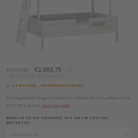
Mathy by Bols
Himm
Monte
Auf- 
Camp 
Spiel
Leand
Kisse
WOOKIDS
Spiel
Latte
Schre
Stillk
Texti
Zube
Moll
Bette
Aller
Kisse
Schla
Lifet
New Sanders Fanny
Matr
3D Ra
€2.683,75
€2.825,00
UVP
*
*
we are bitte
Bettl
* Inkl. MwSt. zzgl.
Versandkosten
3-4 WOCHEN - VERSANDKOSTENFREI!
Pure Position
Zube
Das Etagenbett Hangout in weiß von Lifetime mit Dachaufbau. Maße:
POPTOP Schreibtisch
Wood 
157 x 215 x 227 cm.
Lesen Sie mehr
WÄHLEN SIE DIE PASSENDE 90 X 200 CM LIFETIME
Richard Lampert / Eiermann
Servi
MATRATZE:
Bitte wählen Sie...
Charlie Crane