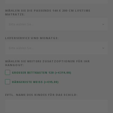
Bermbach Handcrafted
WÄHLEN SIE DIE PASSENDE 140 X 200 CM LIFETIME
MATRATZE:
Müller Möbelwerkstätten
Bitte wählen Sie...
Moizi
LIEFERSERVICE UND MONATGE:
Lorena Canals
Bitte wählen Sie...
Träumeland
WÄHLEN SIE WEITERE ZUSATZOPTIONEN FÜR IHR
HANGOUT:
Sebra
GROSSER BETTKASTEN 120 (+€319,00)
HÄNGEKISTE WEISS (+€95,00)
FLEXA
EVTL. NAME DES KINDES FÜR DAS SCHILD:
KAS Kopenhagen