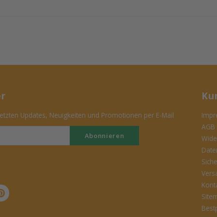
er
Ku
tzten Updates, Neuigkeiten und Promotionen per E-Mail
Impr
AGB
Abonnieren
Wide
Date
Sich
Vers
Kont
Site
Best