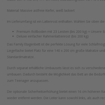
Material: Massive astfreie Kiefer, weiß lackiert
Im Lieferumfang ist ein Lattenrost enthalten. Wählen Sie oben di
Premium Rollboden mit 23 Leisten (bis 200 kg) = Unsere 
Deluxe einfacher Rahmenlattenrost (bis 200 kg)
Das Family Etagenbett ist die perfekte Lösung für viele Schlafmögl
Liegefläche bietet Platz für eine 140 x 200 cm große Matratze un
Standardmatratze.
Durch separat erhältliche Umbausets lässt es sich zu verschiede
umbauen. Dadurch besteht die Möglichkeit das Bett an die Bedürf
zum Teenager anzupassen.
Die optionale Sicherheitserhöhung bietet einen 16 cm höheren Ra
wieder entfernt werden. Die Leiter kann sowohl links, als auch r