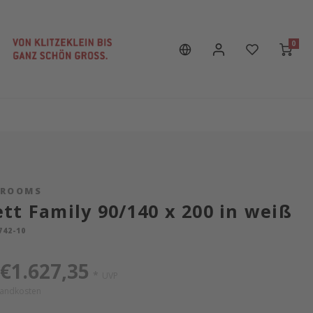
0
SROOMS
tt Family 90/140 x 200 in weiß
742-10
€1.627,35
*
UVP
sandkosten