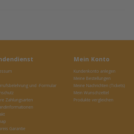
ndendienst
Mein Konto
essum
Kundenkonto anlegen
Meine Bestellungen
rrufsbelehrung und -Formular
Meine Nachrichten (Tickets)
nschutz
Mein Wunschzettel
ere Zahlungsarten
Produkte vergleichen
andinformationen
akt
map
preis Garantie