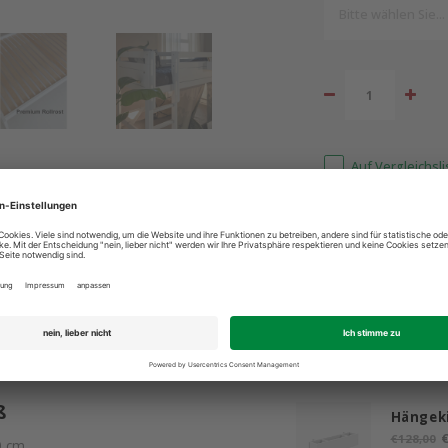
Bitte wählen Sie...
Auf Vergleichsl
ind für Sie da: +49 2603 9365400
Bestpreis 
Ergänzende
ß
Hängek
€
€128,00
0 cm