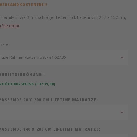
 VERSANDKOSTENFREI!
Family in weiß mit schräger Leiter. Incl. Lattenrost. 207 x 152 cm,
n Sie mehr
IE:
*
luxe Rahmen-Lattenrost - €1.627,35
ERHEITSERHÖHUNG :
RHÖHUNG WEISS (+€171,00)
PASSENDE 90 X 200 CM LIFETIME MATRATZE:
PASSENDE 140 X 200 CM LIFETIME MATRATZE: