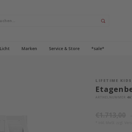
Licht
Marken
Service & Store
*sale*
LIFETIME KID
Etagenbe
ARTIKELNUMMER
46
€1.713,00
*
* Inkl. MwSt. zzgl.
Ver