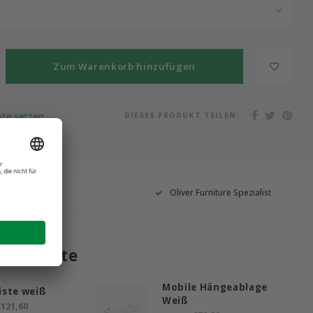
Zum Warenkorb hinzufügen
DIESES PRODUKT TEILEN:
iste setzen
Garantie
Oliver Furniture Spezialist
 Produkte
Mobile Hängeablage
iste weiß
Weiß
121,60