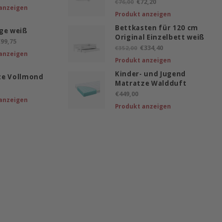
€72,20
€76,00
anzeigen
Produkt anzeigen
Bettkasten für 120 cm
ge weiß
Original Einzelbett weiß
99,75
€334,40
€352,00
anzeigen
Produkt anzeigen
Kinder- und Jugend
ze Vollmond
Matratze Waldduft
€449,00
anzeigen
Produkt anzeigen