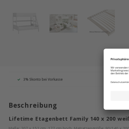
3% Skonto bei Vorkasse
Wir s
Beschreibung
Lifetime Etagenbett Family 140 x 200 wei
Maße: 207 x 152 cm, 177 cm hoch, Matratzengröße: 90/140 x 20