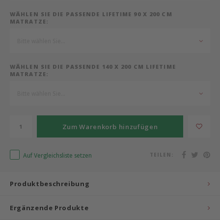
WÄHLEN SIE DIE PASSENDE LIFETIME 90 X 200 CM
Bermbach Handcrafted
MATRATZE:
Bitte wählen Sie...
Müller Möbelwerkstätten
Moizi
WÄHLEN SIE DIE PASSENDE 140 X 200 CM LIFETIME
MATRATZE:
Lorena Canals
Bitte wählen Sie...
Träumeland
Zum Warenkorb hinzufügen
Sebra
Auf Vergleichsliste setzen
TEILEN:
FLEXA
Produktbeschreibung
KAS Kopenhagen
Ergänzende Produkte