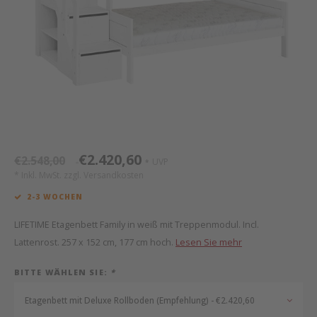
Mathy by Bols
Himm
Monte
Auf- 
Camp 
Spiel
Leand
Kisse
WOOKIDS
Spiel
Latte
Schre
Stillk
Texti
Zube
Moll
Bette
Aller
Kisse
Schla
Lifet
New Sanders Fanny
Matr
3D Ra
€2.420,60
€2.548,00
UVP
*
*
we are bitte
Bettl
* Inkl. MwSt. zzgl.
Versandkosten
2-3 WOCHEN
Pure Position
Zube
LIFETIME Etagenbett Family in weiß mit Treppenmodul. Incl.
POPTOP Schreibtisch
Wood 
Lattenrost. 257 x 152 cm, 177 cm hoch.
Lesen Sie mehr
BITTE WÄHLEN SIE:
*
Richard Lampert / Eiermann
Servi
Etagenbett mit Deluxe Rollboden (Empfehlung) - €2.420,60
Charlie Crane