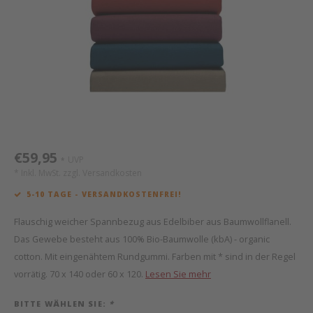
Mathy by Bols
Himm
Monte
Auf- 
Camp 
Spiel
Leand
Kisse
WOOKIDS
Spiel
Latte
Schre
Stillk
Texti
Zube
Moll
Bette
Aller
Kisse
Schla
Lifet
New Sanders Fanny
Matr
3D Ra
€59,95
UVP
*
we are bitte
Bettl
* Inkl. MwSt. zzgl.
Versandkosten
5-10 TAGE - VERSANDKOSTENFREI!
Pure Position
Zube
Flauschig weicher Spannbezug aus Edelbiber aus Baumwollflanell.
POPTOP Schreibtisch
Wood 
Das Gewebe besteht aus 100% Bio-Baumwolle (kbA) - organic
cotton. Mit eingenähtem Rundgummi. Farben mit * sind in der Regel
Richard Lampert / Eiermann
Servi
vorrätig. 70 x 140 oder 60 x 120.
Lesen Sie mehr
BITTE WÄHLEN SIE:
*
Charlie Crane