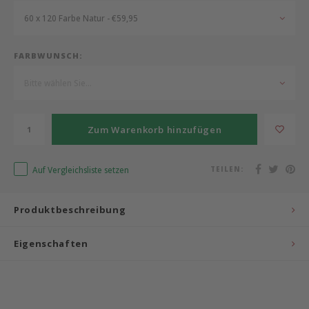
60 x 120 Farbe Natur - €59,95
Bermbach Handcrafted
FARBWUNSCH:
Müller Möbelwerkstätten
Bitte wählen Sie...
Moizi
Lorena Canals
Zum Warenkorb hinzufügen
Träumeland
Auf Vergleichsliste setzen
TEILEN:
Sebra
Produktbeschreibung
FLEXA
Eigenschaften
KAS Kopenhagen